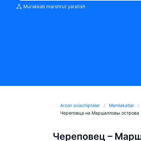
Murakkab marshrut yaratish
Arzon aviachiptalar
Mamlakatlar
Череповца на Маршалловы острова
Череповец – Марш