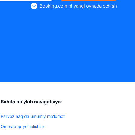
Booking.com ni yangi oynada ochish
Sahifa bo'ylab navigatsiya:
Parvoz haqida umumiy ma'lumot
Ommabop yo'nalishlar