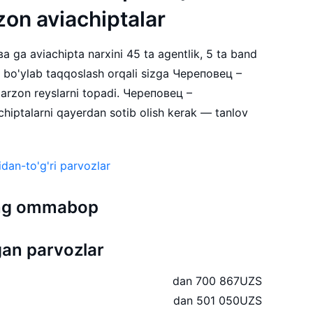
zon aviachiptalar
ga aviachipta narxini 45 ta agentlik, 5 ta band
a bo'ylab taqqoslash orqali sizga Череповец –
rzon reyslarni topadi. Череповец –
ptalarni qayerdan sotib olish kerak — tanlov
dan-to'g'ri parvozlar
 eng ommabop
an parvozlar
dan 700 867
UZS
dan 501 050
UZS