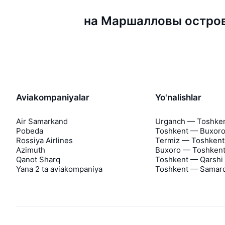
на Маршалловы острова
Aviakompaniyalar
Yo'nalishlar
Air Samarkand
Urganch — Toshke
Pobeda
Toshkent — Buxor
Rossiya Airlines
Termiz — Toshkent
Azimuth
Buxoro — Toshken
Qanot Sharq
Toshkent — Qarshi
Yana 2 ta aviakompaniya
Toshkent — Samar