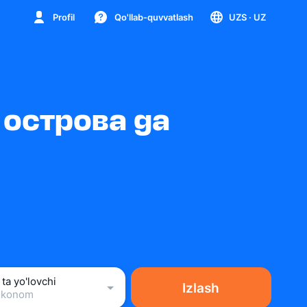
Profil
Qo'llab-quvvatlash
UZS
· UZ
острова ga
 ta yo'lovchi
Izlash
Ekonom