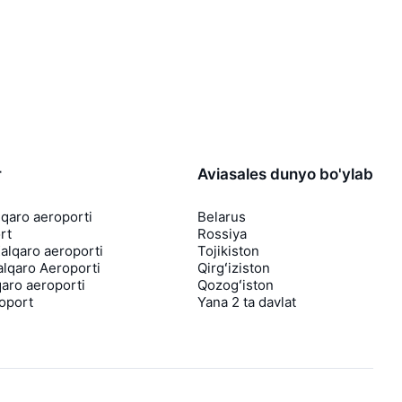
r
Aviasales dunyo bo'ylab
lqaro aeroporti
Belarus
rt
Rossiya
lqaro aeroporti
Tojikiston
lqaro Aeroporti
Qirgʻiziston
aro aeroporti
Qozogʻiston
roport
Yana 2 ta davlat