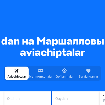
 dan на Маршалловы 
aviachiptalar
Aviachiptalar
Mehmonxonalar
Qoʻllanmalar
Saralanganlar
1
Qachon
Qaytish