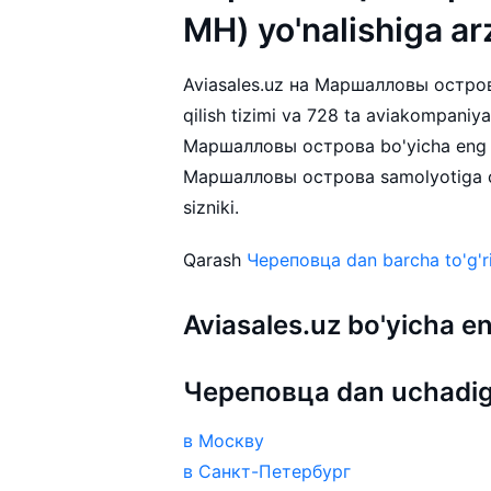
MH) yo'nalishiga ar
Aviasales.uz на Маршалловы острова 
qilish tizimi va 728 ta aviakompaniy
Маршалловы острова bo'yicha eng a
Маршалловы острова samolyotiga chi
sizniki.
Qarash
Череповца dan barcha to'g'ri
Aviasales.uz bo'yicha
Череповца dan uchadig
в Москву
в Санкт-Петербург