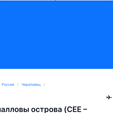
Россия
Череповец
алловы острова (CEE –