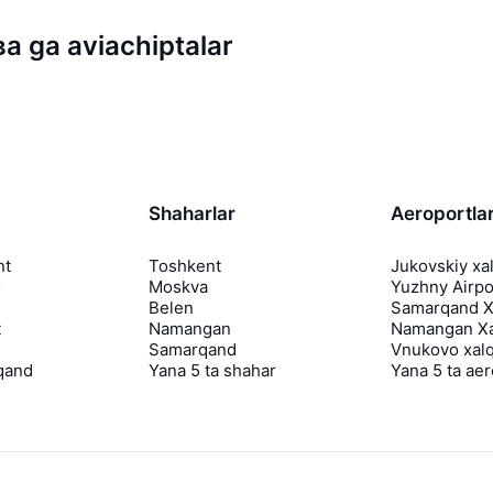
 ga aviachiptalar
Shaharlar
Aeroportla
nt
Toshkent
Jukovskiy xa
o
Moskva
Yuzhny Airpo
Belen
Samarqand Xa
t
Namangan
Namangan Xa
Samarqand
Vnukovo xalq
qand
Yana 5 ta shahar
Yana 5 ta ae