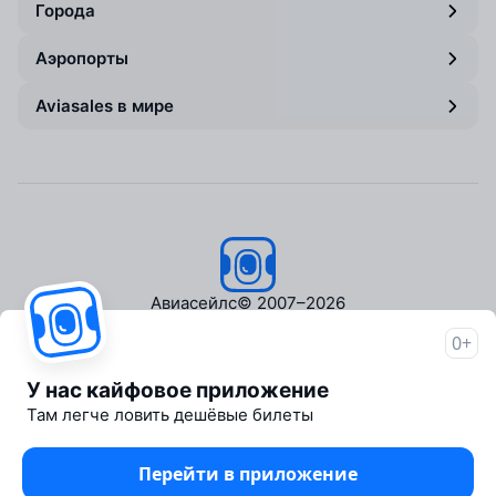
Города
Аэропорты
Aviasales в мире
Авиасейлс
© 2007–2026
0+
Об Авиасейлс
Пресс‑центр
У нас кайфовое приложение
Travelpayouts
Там легче ловить дешёвые билеты
Партнёрская программа
Медиа Yo'lovchi
Перейти в приложение
Трэвел‑медиа Aviasales.uz
Юридические документы