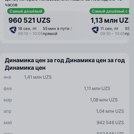
часов
Самый дешёвый
Самый дешёвый с ба
960 521 UZS
1,13 млн UZS
18 сен, пт
55 мин в пути
/
11 сен, пт
55 м
09:10 – 10:05
прямой
09:10 – 10:05
пря
Динамика цен за год
Динамика цен за год
Динамика цен
янв
1,41 млн UZS
фев
1,11 млн UZS
мар
1,08 млн UZS
апр
1,04 млн UZS
май
942 546 UZS
июн
942 546 UZS