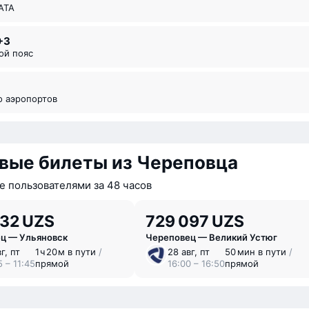
ИАТА
+3
вой пояс
во аэропортов
вые билеты из Череповца
 пользователями за 48 часов
Чере
532 UZS
729 097 UZS
ц — Ульяновск
Череповец — Великий Устюг
г, пт
1 ⁠ч 20 ⁠м в пути
/
28 авг, пт
50 мин в пути
/
 – 11:45
прямой
16:00 – 16:50
прямой