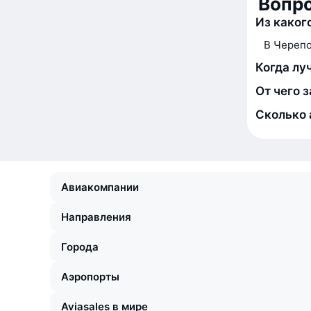
Вопр
Из каког
В Черепо
Когда лу
От чего 
Сколько 
Авиакомпании
Направления
Города
Аэропорты
Aviasales в мире