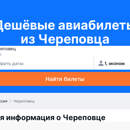
Дешёвые авиабилет
из Череповца
рать даты
1, эконом
Найти билеты
ссия
/
Череповец
я информация о Череповце