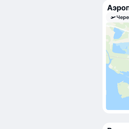
Аэро
Чере