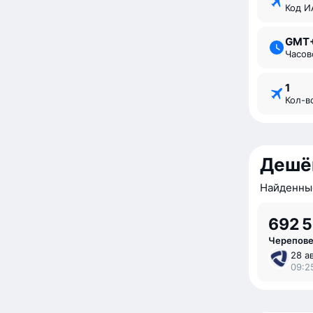
Код 
GMT
Часо
1
Кол-
Дешё
Найденные
692 
Черепове
28 ав
09:25