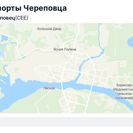
порты Череповца
повец
(CEE)