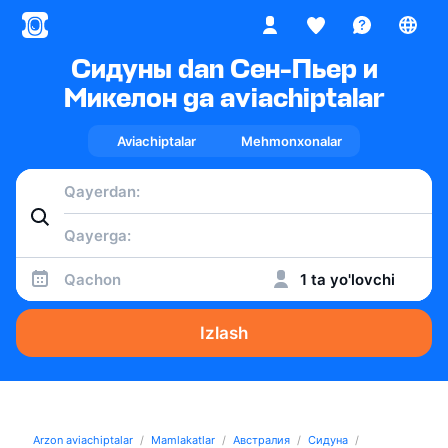
Сидуны dan Сен-Пьер и
Микелон ga aviachiptalar
Aviachiptalar
Mehmonxonalar
Qachon
1 ta yo'lovchi
Izlash
Arzon aviachiptalar
Mamlakatlar
Австралия
Сидуна