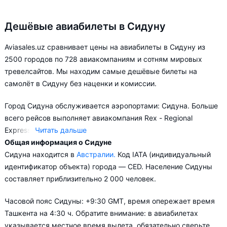
Дешёвые авиабилеты в Сидуну
Aviasales.uz сравнивает цены на авиабилеты в Сидуну из
2500 городов по 728 авиакомпаниям и сотням мировых
тревелсайтов. Мы находим самые дешёвые билеты на
самолёт в Сидуну без наценки и комиссии.
Город Сидуна обслуживается аэропортами: Сидуна. Больше
всего рейсов выполняет авиакомпания Rex - Regional
Express.
Читать дальше
Общая информация о Сидуне
Aviasales.uz советует купить авиабилеты в Сидуну заранее,
Сидуна находится в
Австралии.
Код IATA (индивидуальный
чтобы вы могли выбирать условия перелёта, ориентируясь на
идентификатор объекта) города — CED. Население Сидуны
свои пожелания и финансовые возможности.
составляет приблизительно 2 000 человек.
Часовой пояс Сидуны: +9:30 GMT, время опережает время
Ташкента на 4:30 ч. Обратите внимание: в авиабилетах
указывается местное время вылета, обязательно сверьте