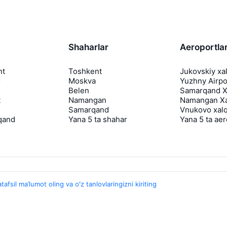
Shaharlar
Aeroportla
nt
Toshkent
Jukovskiy xa
o
Moskva
Yuzhny Airpo
Belen
Samarqand Xa
t
Namangan
Namangan Xa
Samarqand
Vnukovo xalq
qand
Yana 5 ta shahar
Yana 5 ta ae
tafsil ma’lumot oling va oʻz tanlovlaringizni kiriting
Travelpayouts
Hamkorlik dasturi
Media Yo'lovchi
aviasales.uz Sayohat mediasi