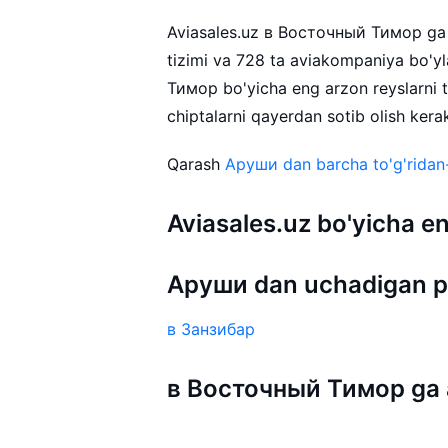
Aviasales.uz в Восточный Тимор ga av
tizimi va 728 ta aviakompaniya bo'
Тимор bo'yicha eng arzon reyslarn
chiptalarni qayerdan sotib olish kera
Qarash
Аруши dan barcha to'g'ridan-
Aviasales.uz bo'yicha
Аруши dan uchadigan p
в Занзибар
в Восточный Тимор ga a