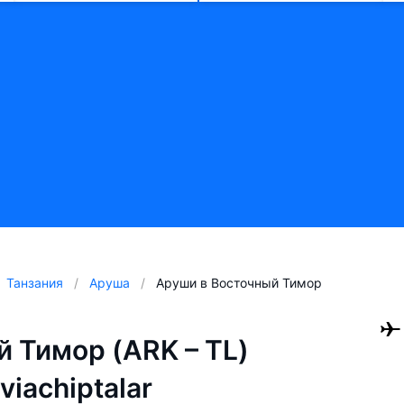
Танзания
Аруша
Аруши в Восточный Тимор
 Тимор (ARK – TL)
aviachiptalar