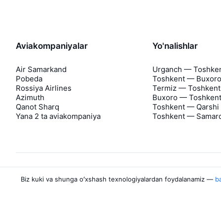
Aviakompaniyalar
Yo'nalishlar
Air Samarkand
Urganch — Toshke
Pobeda
Toshkent — Buxor
Rossiya Airlines
Termiz — Toshkent
Azimuth
Buxoro — Toshken
Qanot Sharq
Toshkent — Qarshi
Yana 2 ta aviakompaniya
Toshkent — Samar
Biz kuki va shunga oʻxshash texnologiyalardan foydalanamiz —
ba
Aviasales haqida
Aviasales
Matbuot markazi
©
2007–2026