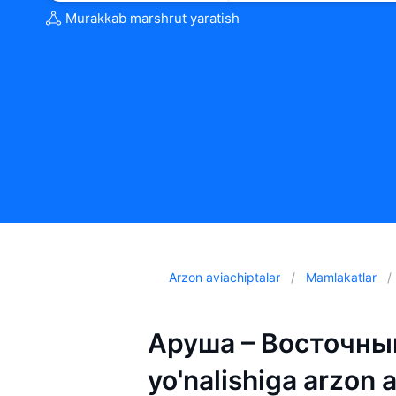
Murakkab marshrut yaratish
Arzon aviachiptalar
Mamlakatlar
Аруша – Восточный
yo'nalishiga arzon 