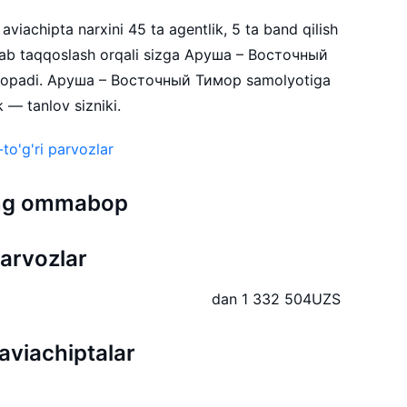
iachipta narxini 45 ta agentlik, 5 ta band qilish
ylab taqqoslash orqali sizga Аруша – Восточный
i topadi. Аруша – Восточный Тимор samolyotiga
k — tanlov sizniki.
to'g'ri parvozlar
 eng ommabop
arvozlar
dan 1 332 504
UZS
viachiptalar