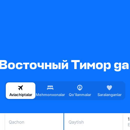
Восточный Тимор ga 
Aviachiptalar
Mehmonxonalar
Qoʻllanmalar
Saralanganlar
1
Qachon
Qaytish