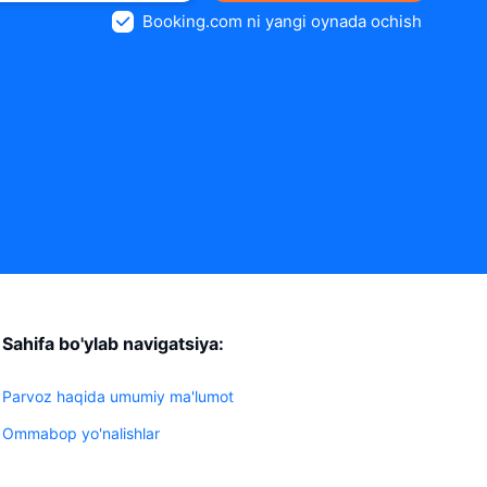
Booking.com ni yangi oynada ochish
Sahifa bo'ylab navigatsiya:
Parvoz haqida umumiy ma'lumot
Ommabop yo'nalishlar