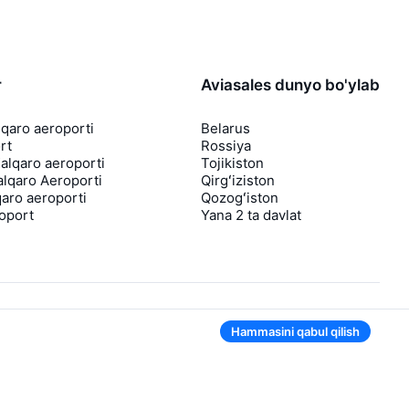
r
Aviasales dunyo bo'ylab
lqaro aeroporti
Belarus
rt
Rossiya
lqaro aeroporti
Tojikiston
lqaro Aeroporti
Qirgʻiziston
aro aeroporti
Qozogʻiston
roport
Yana 2 ta davlat
Hammasini qabul qilish
Ilovada ham qulay
Agar chipta narxi tushsa, sizga darhol
bildirishnoma yuboramiz