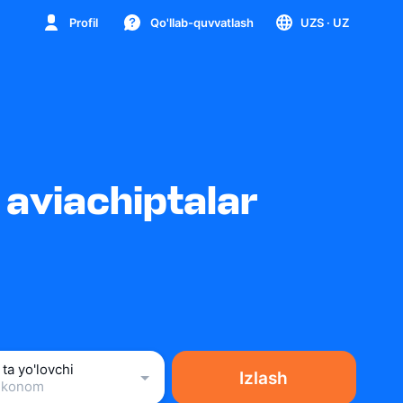
Profil
Qo'llab-quvvatlash
UZS
· UZ
aviachiptalar
 ta yo'lovchi
Izlash
Ekonom