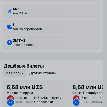
ARK
Код ИАТА
1
Кол-во аэропортов
GMT+3
Часовой пояс
Дешёвые билеты
Из России
Другие страны
6,68 млн UZS
8,68 млн UZ
Москва — Аруша
Санкт-Петербург — 
1 сен, вт
1 ⁠д 5 ⁠ч 25 ⁠м в пути /
17 сен, чт
1 ⁠д 4
11:30 – 16:55
4 пересадки
12:00 – 16:55
3 пе
+3
+2