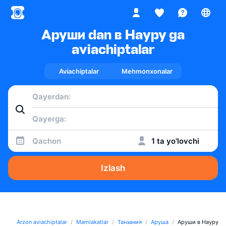
Аруши dan в Науру ga
aviachiptalar
Aviachiptalar
Mehmonxonalar
Qachon
1 ta yo'lovchi
Izlash
Arzon aviachiptalar
Mamlakatlar
Танзания
Аруша
Аруши в Науру