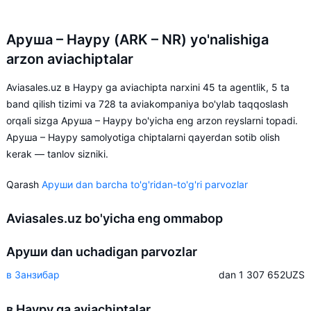
Аруша – Науру (ARK – NR) yo'nalishiga
arzon aviachiptalar
Aviasales.uz в Науру ga aviachipta narxini 45 ta agentlik, 5 ta
band qilish tizimi va 728 ta aviakompaniya bo'ylab taqqoslash
orqali sizga Аруша – Науру bo'yicha eng arzon reyslarni topadi.
Аруша – Науру samolyotiga chiptalarni qayerdan sotib olish
kerak — tanlov sizniki.
Qarash
Аруши dan barcha to'g'ridan-to'g'ri parvozlar
Aviasales.uz bo'yicha eng ommabop
Аруши dan uchadigan parvozlar
в Занзибар
dan 1 307 652
UZS
в Науру ga aviachiptalar