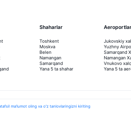
Shaharlar
Aeroportla
nt
Toshkent
Jukovskiy xa
o
Moskva
Yuzhny Airpo
Belen
Samarqand Xa
t
Namangan
Namangan Xa
Samarqand
Vnukovo xalq
qand
Yana 5 ta shahar
Yana 5 ta ae
tafsil ma’lumot oling va oʻz tanlovlaringizni kiriting
Travelpayouts
Hamkorlik dasturi
Media Yo'lovchi
aviasales.uz Sayohat mediasi