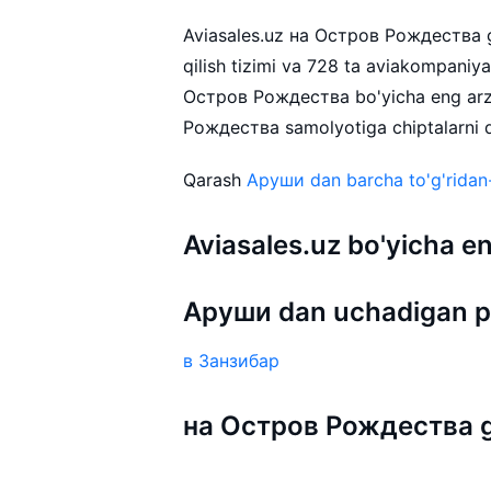
Aviasales.uz на Остров Рождества ga
qilish tizimi va 728 ta aviakompaniy
Остров Рождества bo'yicha eng arz
Рождества samolyotiga chiptalarni qa
Qarash
Аруши dan barcha to'g'ridan-
Aviasales.uz bo'yicha
Аруши dan uchadigan p
в Занзибар
на Остров Рождества ga