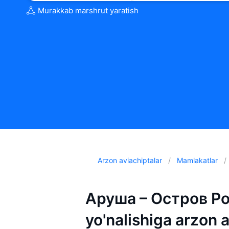
Murakkab marshrut yaratish
Arzon aviachiptalar
Mamlakatlar
Аруша – Остров Р
yo'nalishiga arzon 