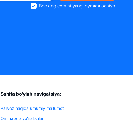
Booking.com ni yangi oynada ochish
Sahifa bo'ylab navigatsiya:
Parvoz haqida umumiy ma'lumot
Ommabop yo'nalishlar