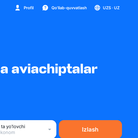
Profil
Qo'llab-quvvatlash
UZS
· UZ
 aviachiptalar
 ta yo'lovchi
Izlash
Ekonom