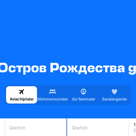
Остров Рождества ga
Aviachiptalar
Mehmonxonalar
Qoʻllanmalar
Saralanganlar
1
Qachon
Qaytish