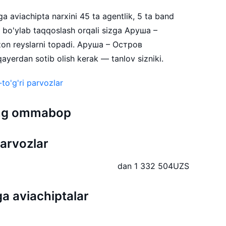
 aviachipta narxini 45 ta agentlik, 5 ta band
a bo'ylab taqqoslash orqali sizga Аруша –
on reyslarni topadi. Аруша – Остров
yerdan sotib olish kerak — tanlov sizniki.
to'g'ri parvozlar
 eng ommabop
arvozlar
dan 1 332 504
UZS
 aviachiptalar