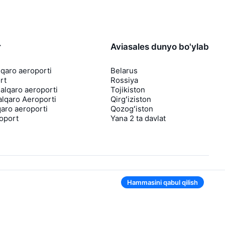
r
Aviasales dunyo bo'ylab
lqaro aeroporti
Belarus
rt
Rossiya
lqaro aeroporti
Tojikiston
lqaro Aeroporti
Qirgʻiziston
aro aeroporti
Qozogʻiston
roport
Yana 2 ta davlat
Hammasini qabul qilish
Ilovada ham qulay
Agar chipta narxi tushsa, sizga darhol
bildirishnoma yuboramiz