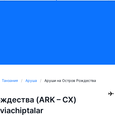
Танзания
Аруша
Аруши на Остров Рождества
ождества (ARK – CX)
aviachiptalar