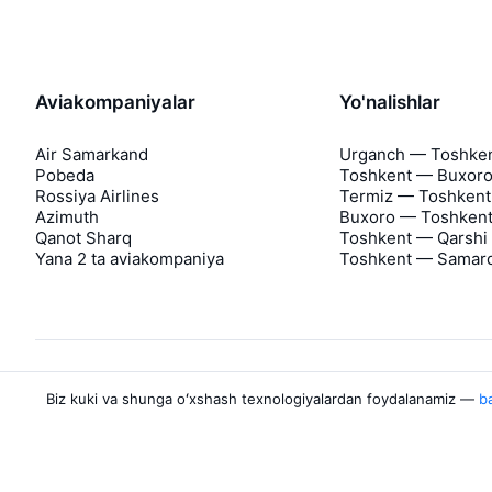
Aviakompaniyalar
Yo'nalishlar
Air Samarkand
Urganch — Toshke
Pobeda
Toshkent — Buxor
Rossiya Airlines
Termiz — Toshkent
Azimuth
Buxoro — Toshken
Qanot Sharq
Toshkent — Qarshi
Yana 2 ta aviakompaniya
Toshkent — Samar
Biz kuki va shunga oʻxshash texnologiyalardan foydalanamiz —
ba
Aviasales haqida
Aviasales
Matbuot markazi
©
2007–2026