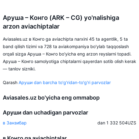
Аруша – Конго (ARK – CG) yo'nalishiga
arzon aviachiptalar
Aviasales.uz в Конго ga aviachipta narxini 45 ta agentlik, 5 ta
band qilish tizimi va 728 ta aviakompaniya bo'ylab taqqoslash
orqali sizga Аруша – Конго bo'yicha eng arzon reyslarni topadi.
Аруша – Конго samolyotiga chiptalarni qayerdan sotib olish kerak
— tanlov sizniki.
Qarash
Аруши dan barcha to'g'ridan-to'g'ri parvozlar
Aviasales.uz bo'yicha eng ommabop
Аруши dan uchadigan parvozlar
в Занзибар
dan 1 332 504
UZS
в Конго ga aviachiptalar