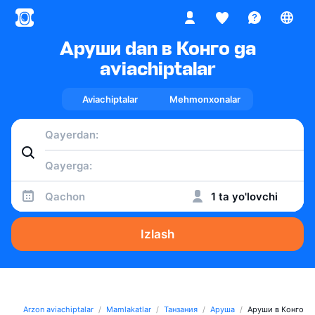
Аруши dan в Конго ga
aviachiptalar
Aviachiptalar
Mehmonxonalar
Qachon
1 ta yo'lovchi
Izlash
Arzon aviachiptalar
Mamlakatlar
Танзания
Аруша
Аруши в Конго