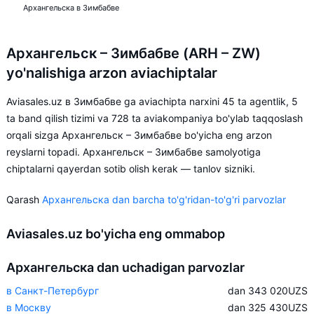
Архангельска в Зимбабве
Архангельск – Зимбабве (ARH – ZW)
yo'nalishiga arzon aviachiptalar
Aviasales.uz в Зимбабве ga aviachipta narxini 45 ta agentlik, 5
ta band qilish tizimi va 728 ta aviakompaniya bo'ylab taqqoslash
orqali sizga Архангельск – Зимбабве bo'yicha eng arzon
reyslarni topadi. Архангельск – Зимбабве samolyotiga
chiptalarni qayerdan sotib olish kerak — tanlov sizniki.
Qarash
Архангельска dan barcha to'g'ridan-to'g'ri parvozlar
Aviasales.uz bo'yicha eng ommabop
Архангельска dan uchadigan parvozlar
в Санкт-Петербург
dan 343 020
UZS
в Москву
dan 325 430
UZS