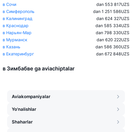
в Сочи
dan 553 817
UZS
в Симферополь
dan 1 251 586
UZS
в Калининград
dan 624 327
UZS
в Краснодар
dan 585 334
UZS
в Нарьян-Мар
dan 798 330
UZS
в Мурманск
dan 620 222
UZS
в Казань
dan 586 360
UZS
в Екатеринбург
dan 672 848
UZS
в Зимбабве ga aviachiptalar
Aviakompaniyalar
Yo'nalishlar
Shaharlar