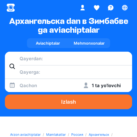
Архангельска dan в Зимбабве
ga aviachiptalar
Aviachiptalar
Mehmonxonalar
Qachon
1 ta yo'lovchi
Izlash
Arzon aviachiptalar
Mamlakatlar
Россия
Архангельск