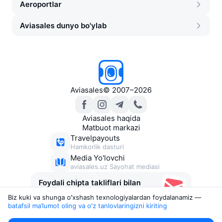
Aeroportlar
Aviasales dunyo bo'ylab
Aviasales
©
2007–2026
Aviasales haqida
Matbuot markazi
Travelpayouts
Hamkorlik dasturi
Media Yo'lovchi
aviasales.uz Sayohat mediasi
Foydali chipta takliflari bilan
xabarlar
Biz kuki va shunga oʻxshash texnologiyalardan foydalanamiz —
batafsil ma’lumot oling va oʻz tanlovlaringizni kiriting