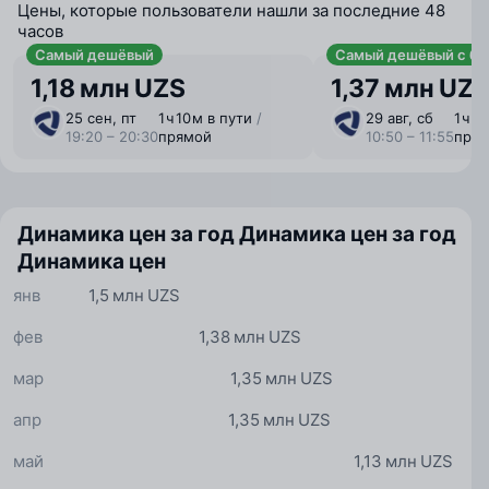
Цены, которые пользователи нашли за последние 48
часов
Самый дешёвый
Самый дешёвый с ба
1,18 млн UZS
1,37 млн UZ
25 сен, пт
1 ⁠ч 10 ⁠м в пути
/
29 авг, сб
1 ⁠ч 5
19:20 – 20:30
прямой
10:50 – 11:55
пря
Динамика цен за год
Динамика цен за год
Динамика цен
янв
1,5 млн UZS
фев
1,38 млн UZS
мар
1,35 млн UZS
апр
1,35 млн UZS
май
1,13 млн UZS