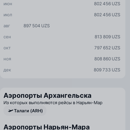
июн
802 456 UZS
июл
802 456 UZS
авг
897 504 UZS
сен
813 809 UZS
окт
797 652 UZS
ноя
808 860 UZS
дек
809 733 UZS
Аэропорты Архангельска
Из которых выполняются рейсы в Нарьян-Мар
Талаги (ARH)
Аэропорты Нарьян-Мара