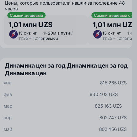
Цены, которые пользователи нашли за последние 48
часов
Самый дешёвый
Самый дешёвый с ба
1,01 млн UZS
1,01 млн UZS
15 окт, чт
1 ⁠ч 20 ⁠м в пути
/
15 окт, чт
1 ⁠ч 
11:25 – 12:45
прямой
11:25 – 12:45
пря
Динамика цен за год
Динамика цен за год
Динамика цен
янв
815 265 UZS
фев
830 403 UZS
мар
825 163 UZS
апр
802 747 UZS
май
802 456 UZS