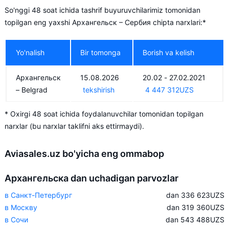
So'nggi 48 soat ichida tashrif buyuruvchilarimiz tomonidan
sotib olishni maslahat beradi.
topilgan eng yaxshi Архангельск – Сербия chipta narxlari:*
Yo'nalish
Bir tomonga
Borish va kelish
Архангельск
15.08.2026
20.02 - 27.02.2021
– Belgrad
tekshirish
4 447 312
UZS
* Oxirgi 48 soat ichida foydalanuvchilar tomonidan topilgan
narxlar (bu narxlar taklifni aks ettirmaydi).
Aviasales.uz bo'yicha eng ommabop
Архангельска dan uchadigan parvozlar
в Санкт-Петербург
dan 336 623
UZS
в Москву
dan 319 360
UZS
в Сочи
dan 543 488
UZS