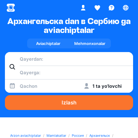
Архангельска dan в Сербию ga
aviachiptalar
Aviachiptalar
Mehmonxonalar
Qachon
1 ta yo'lovchi
Izlash
Arzon aviachiptalar
Mamlakatlar
Россия
Архангельск