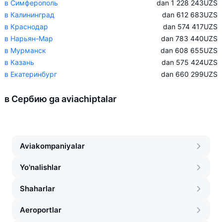
в Симферополь
dan 1 228 243
UZS
в Калининград
dan 612 683
UZS
в Краснодар
dan 574 417
UZS
в Нарьян-Мар
dan 783 440
UZS
в Мурманск
dan 608 655
UZS
в Казань
dan 575 424
UZS
в Екатеринбург
dan 660 299
UZS
в Сербию ga aviachiptalar
Aviakompaniyalar
Yo'nalishlar
Shaharlar
Aeroportlar