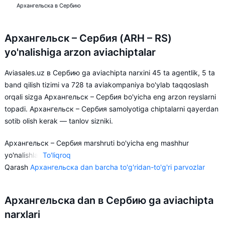
Архангельска в Сербию
Архангельск – Сербия (ARH – RS)
yo'nalishiga arzon aviachiptalar
Aviasales.uz в Сербию ga aviachipta narxini 45 ta agentlik, 5 ta
band qilish tizimi va 728 ta aviakompaniya bo'ylab taqqoslash
orqali sizga Архангельск – Сербия bo'yicha eng arzon reyslarni
topadi. Архангельск – Сербия samolyotiga chiptalarni qayerdan
sotib olish kerak — tanlov sizniki.
Архангельск – Сербия marshruti bo'yicha eng mashhur
yo'nalishlar:
To'liqroq
Qarash
Архангельска dan barcha to'g'ridan-to'g'ri parvozlar
Архангельск – Белград
Архангельска dan в Сербию ga aviachipta
Aviasales.uz reysdagi o'z xohishingiz va moliyaviy
imkoniyatlaringizga mos keladigan shart-sharoitlarni tanlashingiz
narxlari
uchun Архангельск – Сербия yo'nalishiga chiptalarni oldindan