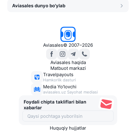
Aviasales dunyo bo'ylab
Aviasales
©
2007–2026
Aviasales haqida
Matbuot markazi
Travelpayouts
Hamkorlik dasturi
Media Yo'lovchi
aviasales.uz Sayohat mediasi
Foydali chipta takliflari bilan
xabarlar
Huquqiy hujjatlar