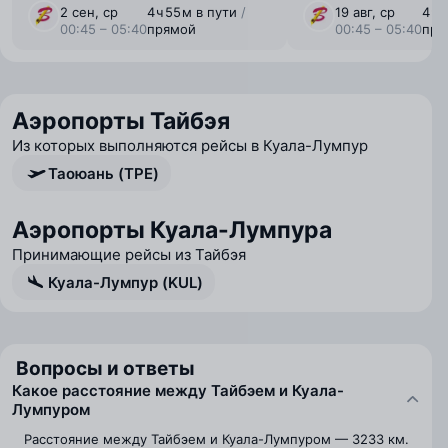
2 сен, ср
4 ⁠ч 55 ⁠м в пути
/
19 авг, ср
4 ⁠ч
00:45 – 05:40
прямой
00:45 – 05:40
пря
Аэропорты Тайбэя
Из которых выполняются рейсы в Куала-Лумпур
Таоюань (TPE)
Аэропорты Куала-Лумпура
Принимающие рейсы из Тайбэя
Куала-Лумпур (KUL)
Вопросы и ответы
Какое расстояние между Тайбэем и Куала-
Лумпуром
Расстояние между Тайбэем и Куала-Лумпуром — 3233 км.