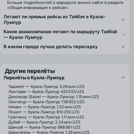
Больше подробностей о маршруте можно найти в разделе
«Общая информация о рейсах».
Летают ли прямые рейсы из Тайбэя в Куала-
Лумпур
Какие авиакомпании летают по маршруту Тайбэй
— Куала-Лумпур
В каком городе лучше делать пересадку
Другие перелёты
Перелёты в Куала-Лумпур
Ташкент — Куала-Лумпур
3,09 млн UZS
Лангкави — Куала-Лумпур
420 533 UZS
Денпасар (Бали) — Куала-Лумпур
1,15 млн UZS
Сингапур — Куала-Лумпур
738 852 UZS
Нячанг — Куала-Лумпур
1,02 млн UZS
Пхукет — Куала-Лумпур
810 255 UZS
Гуанчжоу — Куала-Лумпур
1,11 млн UZS
Дубай — Куала-Лумпур
2,24 млн UZS
Шанхай — Куала-Лумпур
988 981 UZS
Шэньчжэнь — Куала-Лумпур
1,35 млн UZS