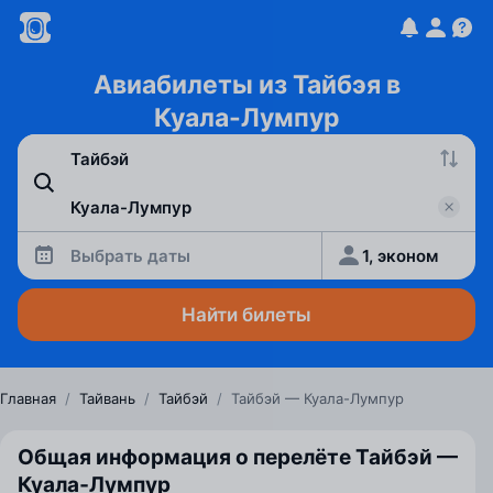
Авиабилеты из Тайбэя в
Куала-Лумпур
Выбрать даты
1, эконом
Найти билеты
Главная
/
Тайвань
/
Тайбэй
/
Тайбэй — Куала-Лумпур
Общая информация о перелёте Тайбэй —
Куала‑Лумпур