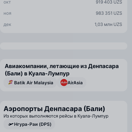
окт
919 403 UZS
ноя
983 351 UZS
дек
1,03 млн UZS
Авиакомпании, летающие из Денпасара
(Бали) в Куала-Лумпур
Batik Air Malaysia
AirAsia
Аэропорты Денпасара (Бали)
Из которых выполняются рейсы в Куала-Лумпур
Нгура-Раи (DPS)