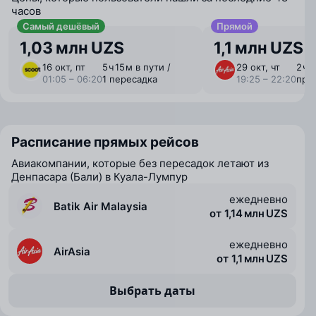
часов
Самый дешёвый
Прямой
1,03 млн UZS
1,1 млн UZS
16 окт, пт
5 ⁠ч 15 ⁠м в пути /
29 окт, чт
2 ⁠ч 
01:05 – 06:20
1 пересадка
19:25 – 22:20
пря
Расписание прямых рейсов
Авиакомпании, которые без пересадок летают из
Денпасара (Бали) в Куала-Лумпур
ежедневно
Batik Air Malaysia
от 1,14 млн UZS
ежедневно
AirAsia
от 1,1 млн UZS
Выбрать даты