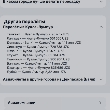
В каком городе лучше делать пересадку
Другие перелёты
Перелёты в Куала-Лумпур
Ташкент — Куала-Лумпур
2,95 млн UZS
Лангкави — Куала-Лумпур
551 555 UZS
Денпасар (Бали) — Куала-Лумпур
1,11 млн UZS
Сингапур — Куала-Лумпур
729 738 UZS
Нячанг — Куала-Лумпур
1,3 млн UZS
Пхукет — Куала-Лумпур
805 314 UZS
Гуанчжоу — Куала-Лумпур
906 904 UZS
Бангкок — Куала-Лумпур
1,11 млн UZS
Джакарта — Куала-Лумпур
835 689 UZS
Дубай — Куала-Лумпур
2,32 млн UZS
Авиабилеты в другие города из Денпасара (Бали)
Авиакомпании