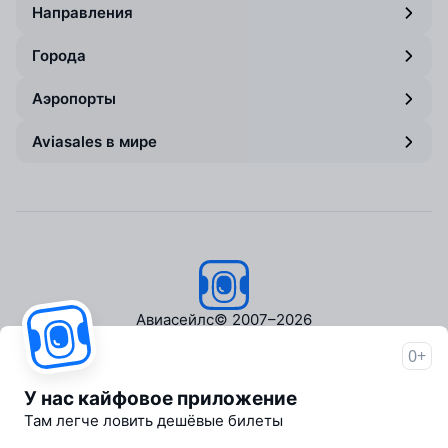
Направления
Города
Аэропорты
Aviasales в мире
Авиасейлс
© 2007–2026
0+
Об Авиасейлс
Пресс‑центр
У нас кайфовое приложение
Travelpayouts
Там легче ловить дешёвые билеты
Партнёрская программа