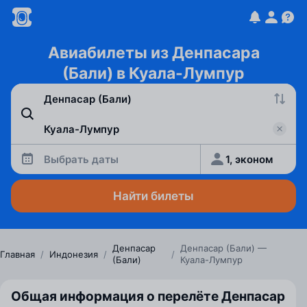
Авиабилеты из Денпасара
(Бали) в Куала-Лумпур
Выбрать даты
1, эконом
Найти билеты
Денпасар
Денпасар (Бали) —
Главная
/
Индонезия
/
/
(Бали)
Куала-Лумпур
Общая информация о перелёте Денпасар