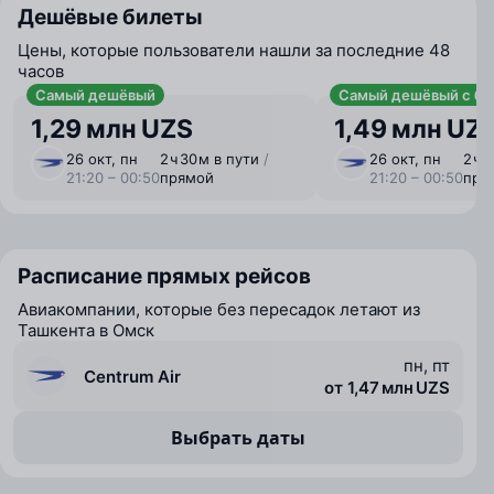
Дешёвые билеты
Цены, которые пользователи нашли за последние 48
часов
Самый дешёвый
Самый дешёвый с ба
1,29 млн UZS
1,49 млн UZ
26 окт, пн
2 ⁠ч 30 ⁠м в пути
/
26 окт, пн
2 ⁠ч 
21:20 – 00:50
прямой
21:20 – 00:50
пря
Расписание прямых рейсов
Авиакомпании, которые без пересадок летают из
Ташкента в Омск
пн, пт
Centrum Air
от 1,47 млн UZS
Выбрать даты