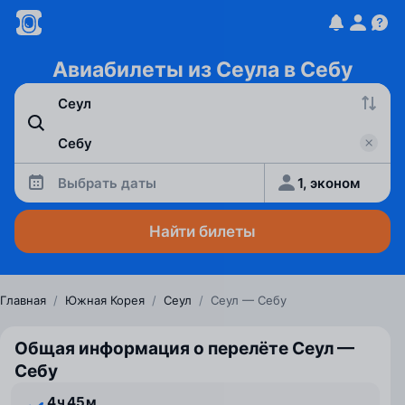
Авиабилеты из Сеула в Себу
Выбрать даты
1, эконом
Найти билеты
Главная
/
Южная Корея
/
Сеул
/
Сеул — Себу
Общая информация о перелёте Сеул —
Себу
4 ⁠ч 45 ⁠м