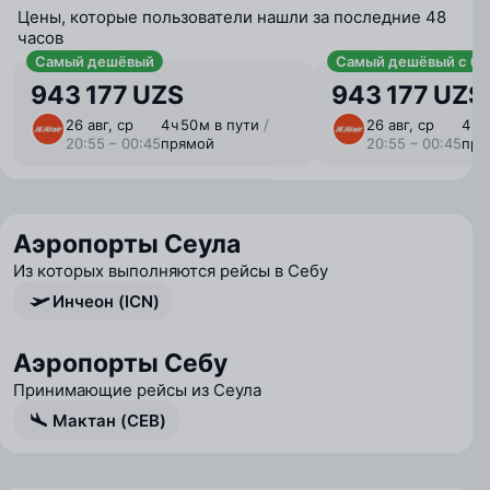
Цены, которые пользователи нашли за последние 48
часов
Самый дешёвый
Самый дешёвый с ба
943 177 UZS
943 177 UZS
26 авг, ср
4 ⁠ч 50 ⁠м в пути
/
26 авг, ср
4 ⁠ч
20:55 – 00:45
прямой
20:55 – 00:45
пря
Аэропорты Сеула
Из которых выполняются рейсы в Себу
Инчеон (ICN)
Аэропорты Себу
Принимающие рейсы из Сеула
Мактан (CEB)