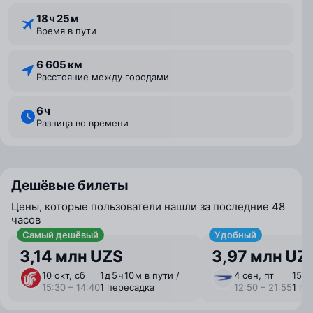
18 ⁠ч 25 ⁠м
Время в пути
6 605 км
Расстояние между городами
6 ⁠ч
Разница во времени
Дешёвые билеты
Цены, которые пользователи нашли за последние 48
часов
Самый дешёвый
Удобный
3,14 млн UZS
3,97 млн UZ
10 окт, сб
1 ⁠д 5 ⁠ч 10 ⁠м в пути /
4 сен, пт
15 ⁠ч
15:30 – 14:40
1 пересадка
12:50 – 21:55
1 пе