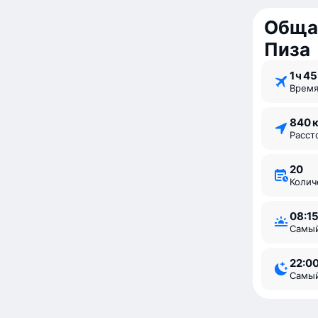
Обща
Пиза
1 ⁠ч 45
Врем
840 
Расс
20
Коли
08:1
Самы
22:0
Самы