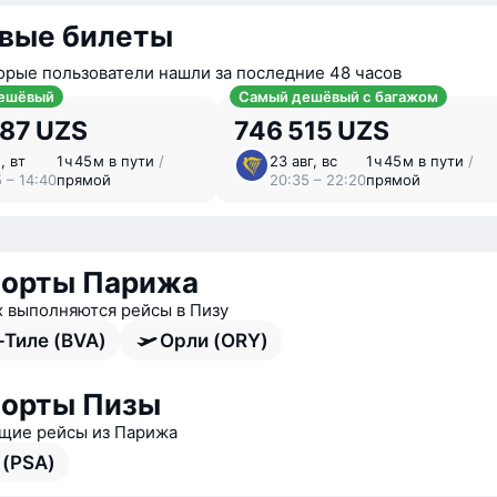
вые билеты
орые пользователи нашли за последние 48 часов
ешёвый
Самый дешёвый с багажом
787 UZS
746 515 UZS
, вт
1 ⁠ч 45 ⁠м в пути
/
23 авг, вс
1 ⁠ч 45 ⁠м в пути
/
 – 14:40
прямой
20:35 – 22:20
прямой
порты Парижа
х выполняются рейсы в Пизу
-Тиле (BVA)
Орли (ORY)
порты Пизы
ие рейсы из Парижа
 (PSA)