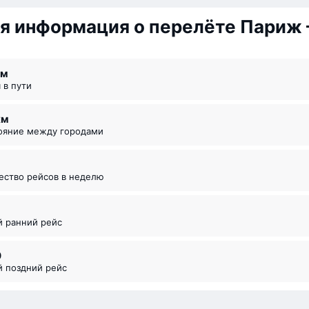
я информация о перелёте Париж
 ⁠м
я в пути
км
тояние между городами
чество рейсов в неделю
5
й ранний рейс
0
й поздний рейс