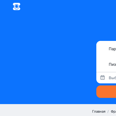
Выб
Главная
/
Фр