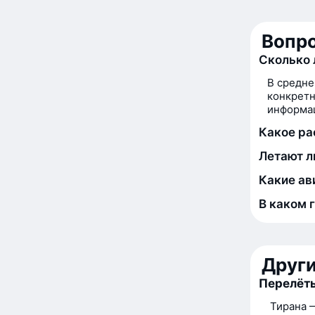
Вопро
Сколько 
В средне
конкретн
информац
Какое ра
Летают л
Какие ав
В каком 
Друг
Перелёты
Тирана 