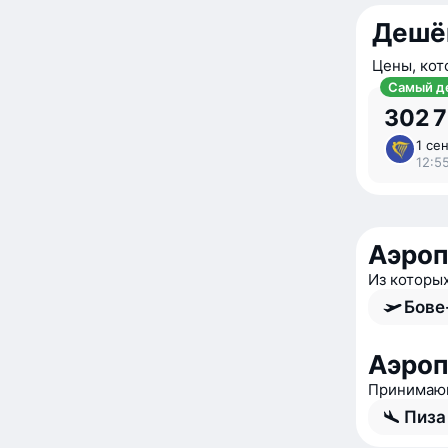
Дешё
Цены, кот
Самый д
302 
1 сен
12:55
Аэро
Из которы
Бове
Аэро
Принимающ
Пиза