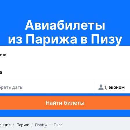
Авиабилеты
из Парижа в Пизу
рать даты
1, эконом
Найти билеты
анция
/
Париж
/
Париж — Пиза