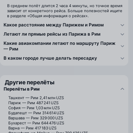
В среднем полёт длится 2 часа 4 минуты, но точное время
зависит от конкретного рейса. Больше полезностей ищите
в разделе «Общая информация о рейсах».
Какое расстояние между Парижем и Римом
Летают ли прямые рейсы из Парижа в Рим
Какие авиакомпании летают по маршруту Париж
— Рим
В каком городе лучше делать пересадку
Другие перелёты
Перелёты в Рим
Ташкент — Рим
2,41 млн UZS
Париж — Рим
487 241 UZS
София — Рим
1,03 млн UZS
Будапешт — Рим
314 614 UZS
Варшава — Рим
329 000 UZS
Бухарест — Рим
644 476 UZS
Варна — Рим
417 183 UZS