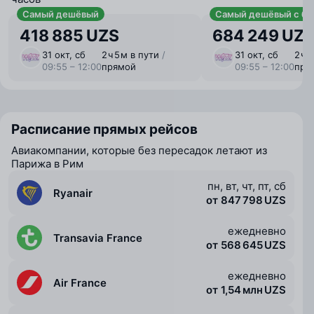
Самый дешёвый
Самый дешёвый с ба
418 885 UZS
684 249 UZ
31 окт, сб
2 ⁠ч 5 ⁠м в пути
/
31 окт, сб
2 ⁠ч 
09:55 – 12:00
прямой
09:55 – 12:00
пря
Расписание прямых рейсов
Авиакомпании, которые без пересадок летают из
Парижа в Рим
пн, вт, чт, пт, сб
Ryanair
от 847 798 UZS
ежедневно
Transavia France
от 568 645 UZS
ежедневно
Air France
от 1,54 млн UZS