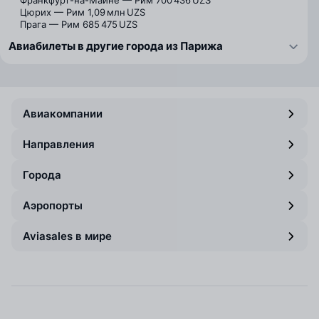
Франкфурт-на-Майне — Рим
700 436 UZS
Цюрих — Рим
1,09 млн UZS
Прага — Рим
685 475 UZS
Авиабилеты в другие города из Парижа
Авиакомпании
Направления
Города
Аэропорты
Aviasales в мире