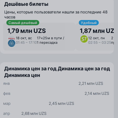
Дешёвые билеты
Цены, которые пользователи нашли за последние 48
часов
Самый дешёвый
Удобный
1,79 млн UZS
1,87 млн UZ
18 окт, вс
17 ⁠ч 25 ⁠м в пути /
12 окт, пн
2 ⁠ч
01:45 – 17:10
1 пересадка
02:55 – 03:25
пря
Динамика цен за год
Динамика цен за год
Динамика цен
янв
2,21 млн UZS
фев
2,14 млн UZS
мар
2,45 млн UZS
апр
2,68 млн UZS