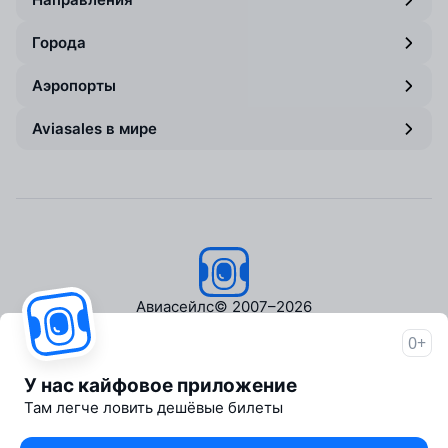
Города
Аэропорты
Aviasales в мире
Авиасейлс
© 2007–2026
0+
Об Авиасейлс
Пресс‑центр
У нас кайфовое приложение
Travelpayouts
Там легче ловить дешёвые билеты
Партнёрская программа
Медиа Yo'lovchi