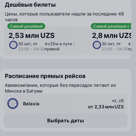
Дешёвые билеты
Цены, которые пользователи нашли за последние 48
часов
Самый дешёвый
Самый дешёвый с ба
2,53 млн UZS
2,8 млн UZS
30 окт, пт
4 ⁠ч 25 ⁠м в пути
/
30 окт, пт
4 ⁠ч
23:05 – 04:30
прямой
23:05 – 04:30
пря
Расписание прямых рейсов
Авиакомпании, которые без пересадок летают из
Минска в Батуми
чт, сб
Belavia
от 2,33 млн UZS
Выбрать даты