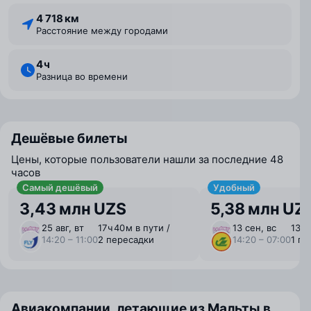
4 718 км
Расстояние между городами
4 ⁠ч
Разница во времени
Дешёвые билеты
Цены, которые пользователи нашли за последние 48
часов
Самый дешёвый
Удобный
3,43 млн UZS
5,38 млн UZ
25 авг, вт
17 ⁠ч 40 ⁠м в пути /
13 сен, вс
13 ⁠ч
14:20 – 11:00
2 пересадки
14:20 – 07:00
1 пе
Авиакомпании, летающие из Мальты в