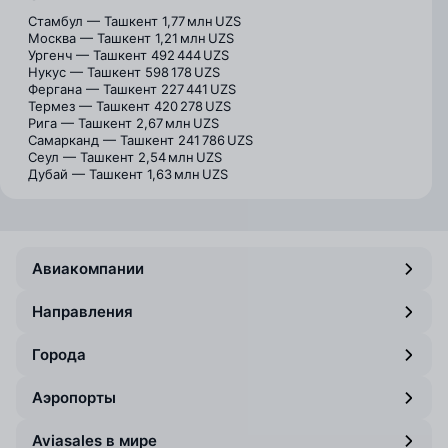
Стамбул — Ташкент
1,77 млн UZS
Москва — Ташкент
1,21 млн UZS
Ургенч — Ташкент
492 444 UZS
Нукус — Ташкент
598 178 UZS
Фергана — Ташкент
227 441 UZS
Термез — Ташкент
420 278 UZS
Рига — Ташкент
2,67 млн UZS
Самарканд — Ташкент
241 786 UZS
Сеул — Ташкент
2,54 млн UZS
Дубай — Ташкент
1,63 млн UZS
Авиакомпании
Направления
Города
Аэропорты
Aviasales в мире