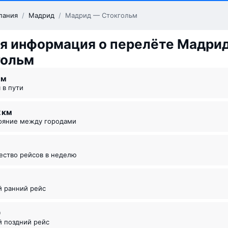
пания
/
Мадрид
/
Мадрид — Стокгольм
я информация о перелёте Мадри
гольм
 ⁠м
я в пути
2 км
тояние между городами
чество рейсов в неделю
й ранний рейс
0
й поздний рейс