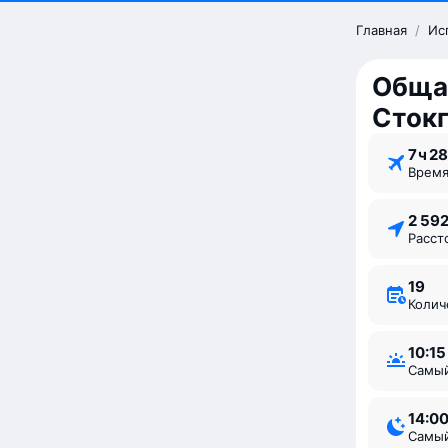
Главная
/
Ис
Обща
Сток
7 ⁠ч 28
Врем
2 59
Расс
19
Коли
10:15
Самы
14:0
Самы