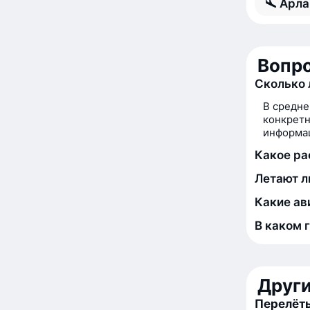
Арла
Вопро
Сколько 
В средне
конкретн
информац
Какое ра
Летают л
Какие ав
В каком 
Друг
Перелёты