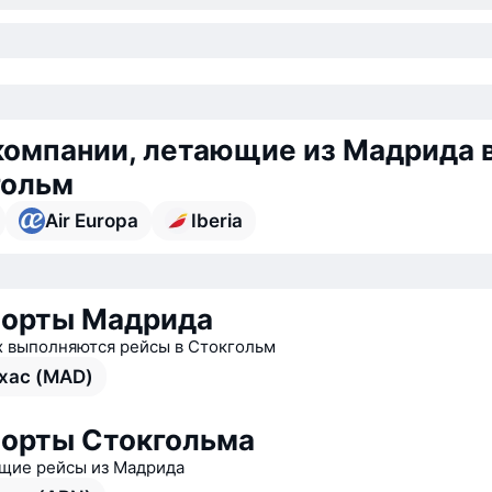
омпании, летающие из Мадрида 
гольм
Air Europa
Iberia
порты Мадрида
х выполняются рейсы в Стокгольм
хас (MAD)
орты Стокгольма
ие рейсы из Мадрида