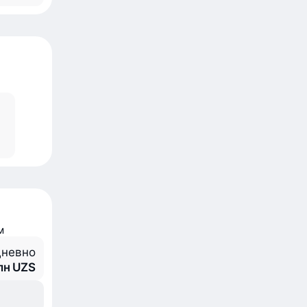
м
невно
млн UZS