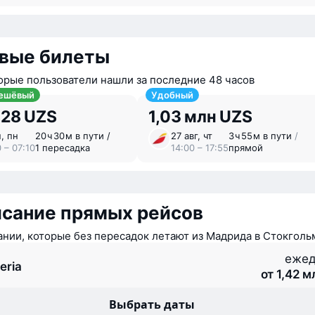
вые билеты
орые пользователи нашли за последние 48 часов
ешёвый
Удобный
828 UZS
1,03 млн UZS
н, пн
20 ⁠ч 30 ⁠м в пути /
27 авг, чт
3 ⁠ч 55 ⁠м в пути
/
 – 07:10
1 пересадка
14:00 – 17:55
прямой
исание прямых рейсов
нии, которые без пересадок летают из Мадрида в Стокголь
ежед
eria
от 1,42 
Выбрать даты