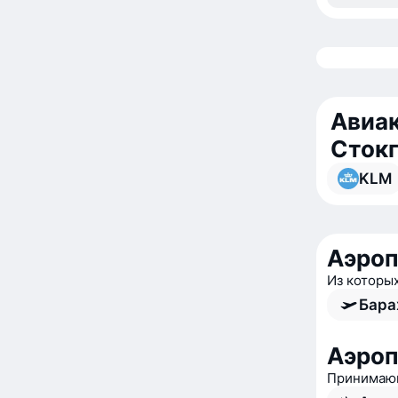
Авиак
Сток
KLM
Аэро
Из которы
Бара
Аэроп
Принимающ