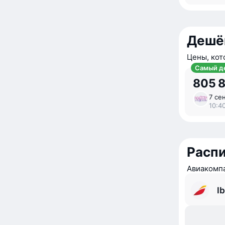
Дешё
Цены, кот
Самый д
805 
7 се
10:40
Расп
Авиакомпа
Ib