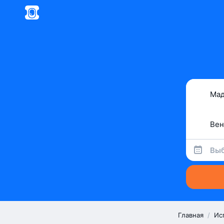
Выб
Главная
/
Ис