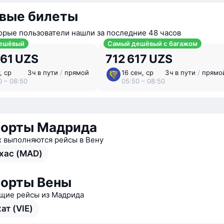
вые билеты
орые пользователи нашли за последние 48 часов
ешёвый
Самый дешёвый с багажом
361 UZS
712 617 UZS
, ср
3 ⁠ч в пути
/
прямой
16 сен, ср
3 ⁠ч в пути
/
прямо
0 – 08:50
05:50 – 08:50
порты Мадрида
х выполняются рейсы в Вену
хас (MAD)
орты Вены
ие рейсы из Мадрида
ат (VIE)