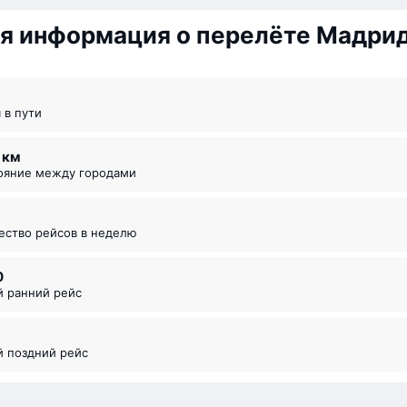
я информация о перелёте Мадри
я в пути
9 км
тояние между городами
чество рейсов в неделю
0
й ранний рейс
5
й поздний рейс