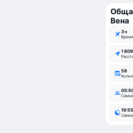
Обща
Вена
3 ⁠ч
Врем
1 80
Расс
58
Коли
05:5
Самы
19:5
Самы