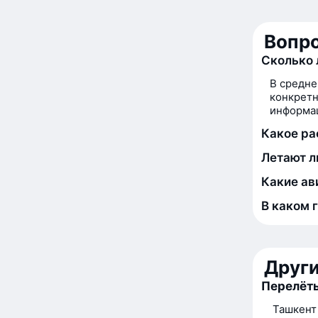
Вопро
Сколько 
В средне
конкретн
информац
Какое ра
Летают л
Какие ав
В каком 
Друг
Перелёты
Ташкент