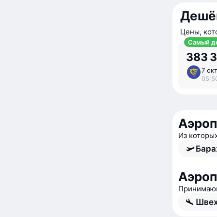
Дешё
Цены, кот
Самый д
383 
7 окт
05:5
Аэро
Из которы
Бара
Аэроп
Принимающ
Швех