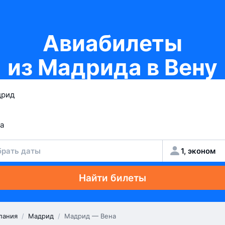
Авиабилеты
из Мадрида в Вену
рать даты
1, эконом
Найти билеты
пания
/
Мадрид
/
Мадрид — Вена