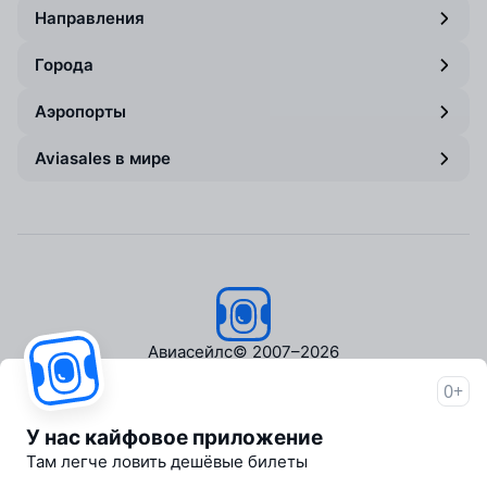
Направления
Города
Аэропорты
Aviasales в мире
Авиасейлс
© 2007–2026
0+
Об Авиасейлс
Пресс‑центр
У нас кайфовое приложение
Travelpayouts
Там легче ловить дешёвые билеты
Партнёрская программа