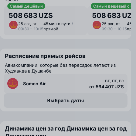
Самый дешёвый
Самый дешёвый с ба
508 683 UZS
508 683 UZ
25 авг, вт
45 мин в пути
/
25 авг, вт
45 м
09:30 – 10:15
прямой
09:30 – 10:15
пря
Расписание прямых рейсов
Авиакомпании, которые без пересадок летают из
Худжанда в Душанбе
вт, пт, вс
Somon Air
от 564 407 UZS
Выбрать даты
Динамика цен за год
Динамика цен за год