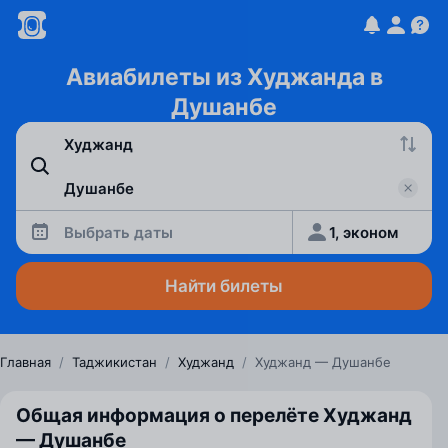
Авиабилеты из Худжанда в
Душанбе
Выбрать даты
1, эконом
Найти билеты
Главная
/
Таджикистан
/
Худжанд
/
Худжанд — Душанбе
Общая информация о перелёте Худжанд
— Душанбе