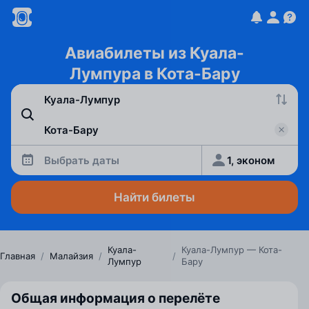
Авиабилеты из Куала-
Лумпура в Кота-Бару
Выбрать даты
1, эконом
Найти билеты
Куала-
Куала-Лумпур — Кота-
Главная
/
Малайзия
/
/
Лумпур
Бару
Общая информация о перелёте