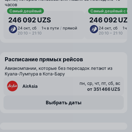
часов
Самый дешёвый
Самый дешёвый с ба
246 092 UZS
246 092 UZS
24 окт, сб
1 ⁠ч в пути
/
прямой
24 окт, сб
1 ⁠ч 
20:10 – 21:10
20:10 – 21:10
Расписание прямых рейсов
Авиакомпании, которые без пересадок летают из
Куала-Лумпура в Кота-Бару
пн, ср, чт, пт, сб, вс
AirAsia
от 351 466 UZS
Выбрать даты