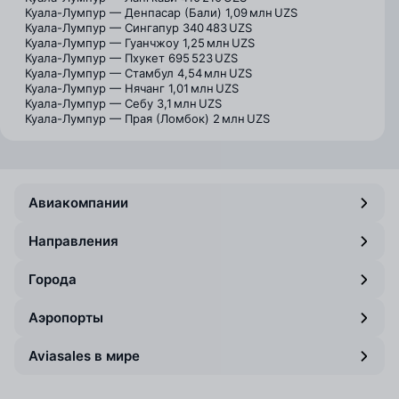
Куала-Лумпур — Денпасар (Бали)
1,09 млн UZS
Куала-Лумпур — Сингапур
340 483 UZS
Куала-Лумпур — Гуанчжоу
1,25 млн UZS
Куала-Лумпур — Пхукет
695 523 UZS
Куала-Лумпур — Стамбул
4,54 млн UZS
Куала-Лумпур — Нячанг
1,01 млн UZS
Куала-Лумпур — Себу
3,1 млн UZS
Куала-Лумпур — Прая (Ломбок)
2 млн UZS
Авиакомпании
Направления
Города
Аэропорты
Aviasales в мире