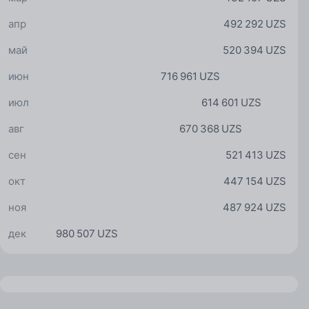
апр
492 292 UZS
май
520 394 UZS
июн
716 961 UZS
июл
614 601 UZS
авг
670 368 UZS
сен
521 413 UZS
окт
447 154 UZS
ноя
487 924 UZS
дек
980 507 UZS