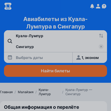
Авиабилеты из Куала-
Лумпура в Сингапур
Выбрать даты
1, эконом
Найти билеты
Куала-
Куала-Лумпур —
Главная
/
Малайзия
/
/
Лумпур
Сингапур
Общая информация о перелёте