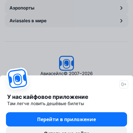
Аэропорты
Aviasales в мире
Авиасейлс
© 2007–2026
0+
Об Авиасейлс
Пресс‑центр
У нас кайфовое приложение
Travelpayouts
Там легче ловить дешёвые билеты
Партнёрская программа
Медиа Yo'lovchi
Перейти в приложение
Трэвел‑медиа Aviasales.uz
Юридические документы