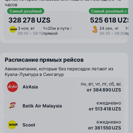
часов
Самый дешёвый
Самый дешёвый с ба
328 278 UZS
525 618 UZS
3 ноя, вт
1 ⁠ч 20 ⁠м в пути
/
24 сен, чт
1 ⁠ч
06:55 – 08:15
прямой
06:35 – 08:00
пря
Расписание прямых рейсов
Авиакомпании, которые без пересадок летают из
Куала-Лумпура в Сингапур
пн, вт, чт, пт, сб, вс
AirAsia
от 384 890 UZS
ежедневно
Batik Air Malaysia
от 513 418 UZS
ежедневно
Scoot
от 361 550 UZS