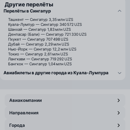
Другие перелёты
Перелёты в Сингапур
Ташкент — Сингапур
3,35 млн UZS
Куала-Лумпур — Сингапур
340 572 UZS
Шанхай — Сингапур
1,83 млн UZS
Денпасар (Бали) — Сингапур
721 330 UZS
Пхукет — Сингапур
707 498 UZS
Дубай — Сингапур
2,29 млн UZS
Нью-Йорк — Сингапур
12,2 млн UZS
Токио — Сингапур
2,61 млн UZS
Лангкави — Сингапур
719 292 UZS
Бангкок — Сингапур
1,04 млн UZS
Авиабилеты в другие города из Куала-Лумпура
Авиакомпании
Направления
Города