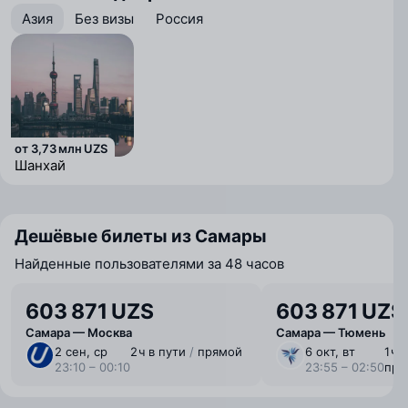
Азия
Без визы
Россия
от 3,73 млн UZS
Шанхай
Курумоч
Дешёвые билеты из Самары
Найденные пользователями за 48 часов
603 871 UZS
603 871 UZS
Самара — Москва
Самара — Тюмень
2 сен, ср
2 ⁠ч в пути
/
прямой
6 окт, вт
1 ⁠ч
23:10 – 00:10
23:55 – 02:50
пря