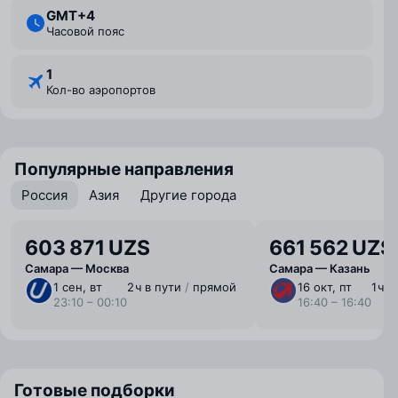
GMT+4
Часовой пояс
1
Кол-во аэропортов
Популярные направления
Россия
Азия
Другие города
603 871 UZS
661 562 UZS
Самара — Москва
Самара — Казань
1 сен, вт
2 ⁠ч в пути
/
прямой
16 окт, пт
1 ⁠ч 
23:10 – 00:10
16:40 – 16:40
Готовые подборки