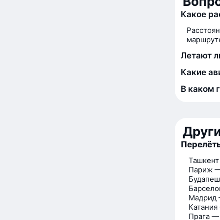
Вопро
Какое ра
Расстоян
маршруте
Летают л
Какие ав
В каком 
Друг
Перелёт
Ташкент
Париж 
Будапеш
Барсело
Мадрид 
Катания
Прага —