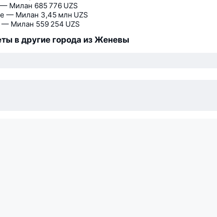
 — Милан
685 776 UZS
е — Милан
3,45 млн UZS
 — Милан
559 254 UZS
ты в другие города из Женевы