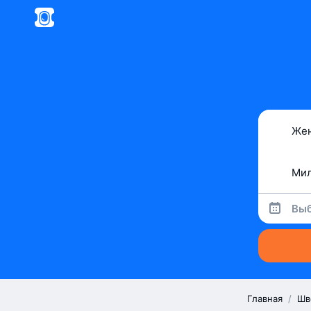
Выб
Главная
/
Шв