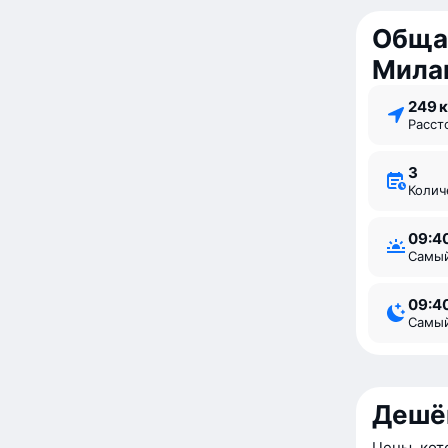
Обща
Мила
249 
Расс
3
Коли
09:4
Самы
09:4
Самы
Дешё
Цены, кот