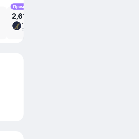
Прямой
2,61 млн UZS
14 авг, пт
1 ⁠ч 5 ⁠м в пути
/
09:40 – 10:45
прямой