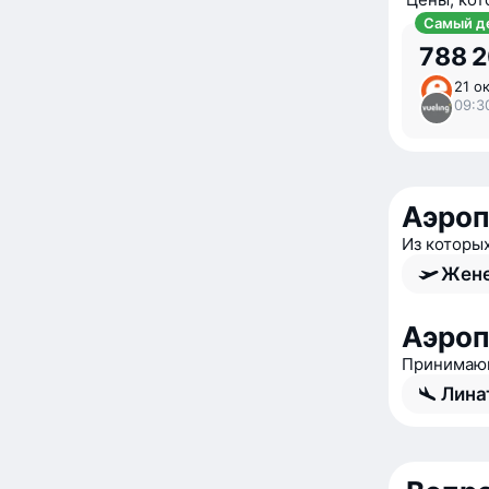
Самый д
788 
21 ок
09:3
Аэро
Из которы
Жене
Аэроп
Принимаю
Лина