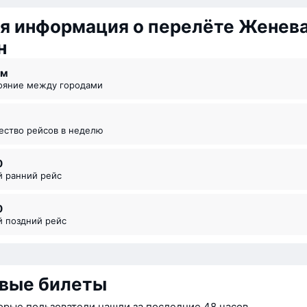
я информация о перелёте Женев
н
км
тояние между городами
чество рейсов в неделю
0
й ранний рейс
0
й поздний рейс
вые билеты
орые пользователи нашли за последние 48 часов