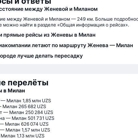
сы и ответы
сстояние между Женевой и Миланом
ие между Женевой и Миланом — 249 км. Больше подробнос
 можно найти в разделе «Общая информация о рейсах».
и прямые рейсы из Женевы в Милан
иакомпании летают по маршруту Женева — Милан
городе лучше делать пересадку
ие перелёты
ы в Милан
 — Милан
1,85 млн UZS
— Милан
265 682 UZS
т — Милан
250 284 UZS
на — Милан
501 731 UZS
— Милан
626 074 UZS
 — Милан
1,57 млн UZS
 Милан
1,13 млн UZS