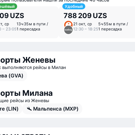
ешёвый
Удобный
209 UZS
788 209 UZS
т, ср
13 ⁠ч 35 ⁠м в пути /
21 окт, ср
5 ⁠ч 55 ⁠м в пути /
0 – 23:05
1 пересадка
12:30 – 18:25
1 пересадка
порты Женевы
х выполняются рейсы в Милан
ва (GVA)
орты Милана
щие рейсы из Женевы
те (LIN)
Мальпенса (MXP)