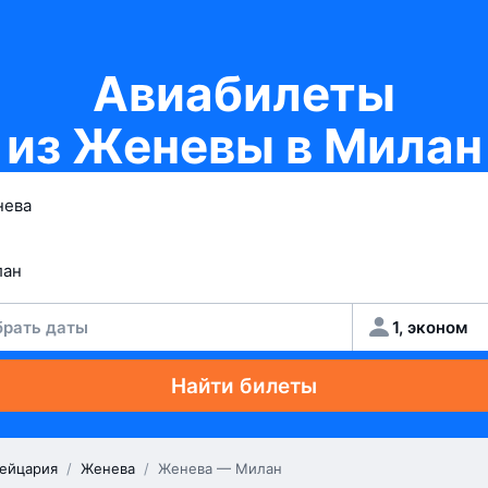
Авиабилеты
из Женевы в Милан
рать даты
1, эконом
Найти билеты
ейцария
/
Женева
/
Женева — Милан