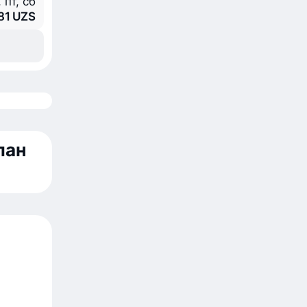
, пт, сб
881 UZS
лан