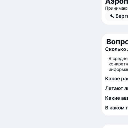
Аэроп
Принимающ
Берг
Вопро
Сколько 
В средне
конкретн
информац
Какое ра
Летают л
Какие ав
В каком 