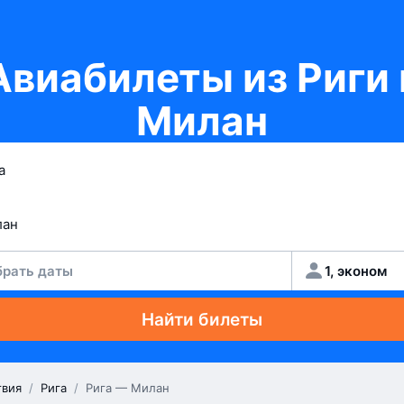
Авиабилеты из Риги 
Милан
рать даты
1, эконом
Найти билеты
твия
/
Рига
/
Рига — Милан