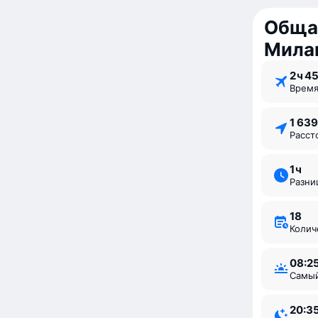
Общая
Мила
2 ⁠ч 4
Врем
1 63
Расс
1 ⁠ч
Разн
18
Коли
08:2
Самы
20:3