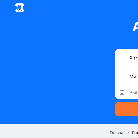
Выб
Главная
/
Ла