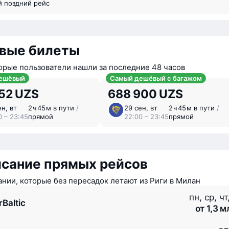
й поздний рейс
вые билеты
орые пользователи нашли за последние 48 часов
ешёвый
Самый дешёвый с багажом
52 UZS
688 900 UZS
ен, вт
2 ⁠ч 45 ⁠м в пути
/
29 сен, вт
2 ⁠ч 45 ⁠м в пути
/
0 – 23:45
прямой
22:00 – 23:45
прямой
исание прямых рейсов
нии, которые без пересадок летают из Риги в Милан
пн, ср, чт
rBaltic
от 1,3 