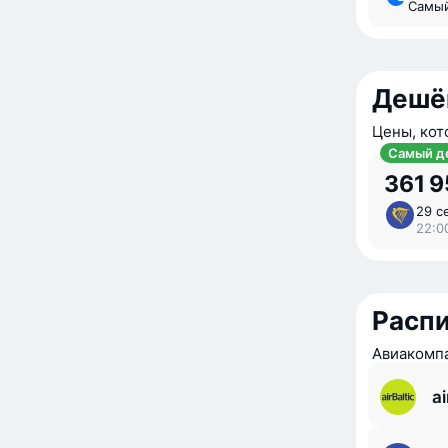
Самы
Дешё
Цены, кот
Самый д
361 9
29 с
22:0
Расп
Авиакомпа
ai