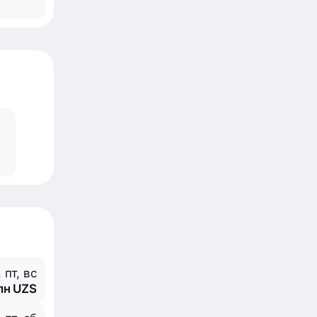
, пт, вс
млн UZS