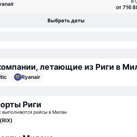
вт
yanair
от 716 
Выбрать даты
омпании, летающие из Риги в Ми
tic
Ryanair
орты Риги
х выполняются рейсы в Милан
(RIX)