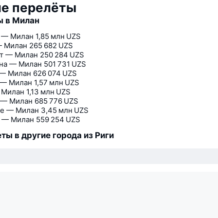
ие перелёты
ы в Милан
 — Милан
1,85 млн UZS
— Милан
265 682 UZS
т — Милан
250 284 UZS
на — Милан
501 731 UZS
— Милан
626 074 UZS
 — Милан
1,57 млн UZS
 Милан
1,13 млн UZS
 — Милан
685 776 UZS
е — Милан
3,45 млн UZS
 — Милан
559 254 UZS
ты в другие города из Риги