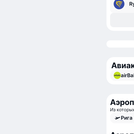
R
Авиак
airBal
Аэроп
Из которы
Рига 