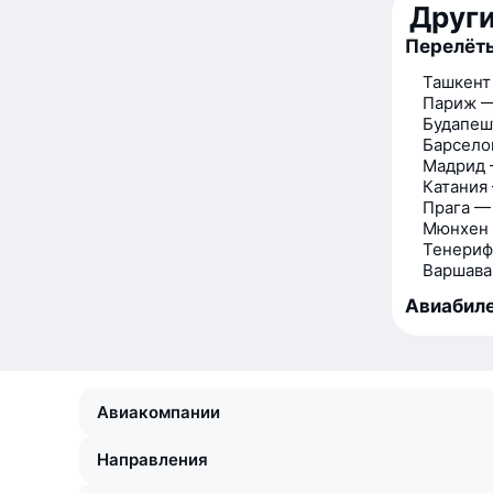
Друг
Перелёт
Ташкент
Париж 
Будапеш
Барсело
Мадрид 
Катания
Прага —
Мюнхен
Тенериф
Варшава
Авиабиле
Авиакомпании
Направления