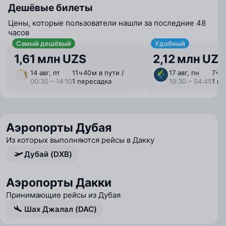
Дешёвые билеты
Цены, которые пользователи нашли за последние 48
часов
Самый дешёвый
Удобный
1,61 млн UZS
2,12 млн UZS
14 авг, пт
11 ⁠ч 40 ⁠м в пути /
17 авг, пн
7 ⁠ч 
00:30 – 14:10
1 пересадка
19:30 – 04:45
1 п
Аэропорты Дубая
Из которых выполняются рейсы в Дакку
Дубай (DXB)
Аэропорты Дакки
Принимающие рейсы из Дубая
Шах Джалал (DAC)