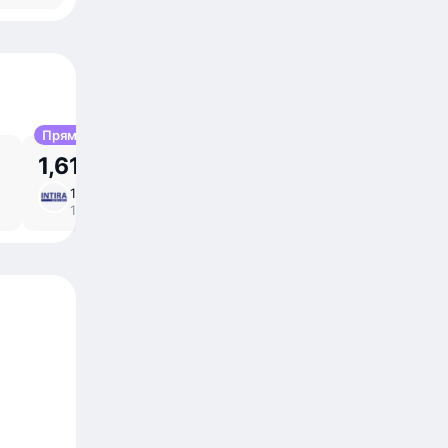
Прямой
1,61 млн UZS
12 авг, ср
3 ⁠ч 40 ⁠м в пути
/
12:30 – 16:10
прямой