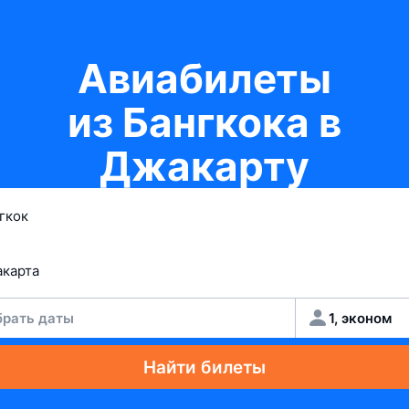
Авиабилеты
из Бангкока в
Джакарту
рать даты
1, эконом
Найти билеты