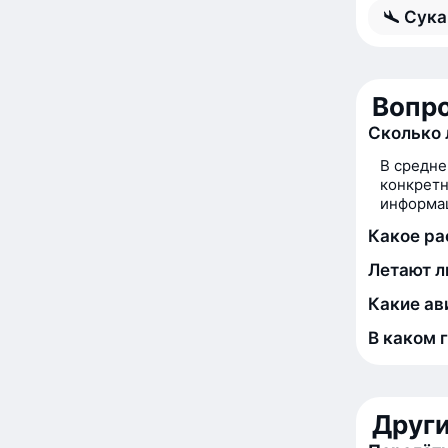
Сука
Вопро
Сколько 
В средне
конкретн
информац
Какое ра
Летают л
Какие ав
В каком 
Друг