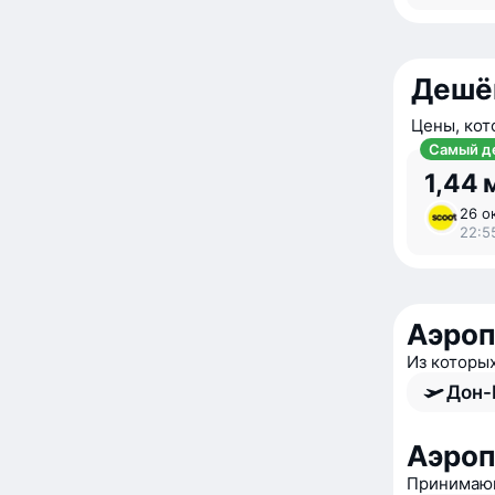
Дешё
Цены, кот
Самый д
1,44 
26 о
22:5
Аэроп
Из которы
Дон-
Аэро
Принимающ