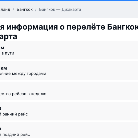
иланд
/
Бангкок
/
Бангкок — Джакарта
 информация о перелёте Бангко
арта
5 ⁠м
я в пути
7 км
тояние между городами
чество рейсов в неделю
0
й ранний рейс
0
й поздний рейс