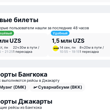
вые билеты
орые пользователи нашли за последние 48 часов
ешёвый
Удобный
млн UZS
1,5 млн UZS
кт, пн
22 ⁠ч 30 ⁠м в пути /
14 сен, пн
8 ⁠ч 20 ⁠м в пути /
5 – 21:25
1 пересадка
10:55 – 19:15
1 пересадка
орты Бангкока
х выполняются рейсы в Джакарту
Муанг (DMK)
Суварнабхуми (BKK)
порты Джакарты
ие рейсы из Бангкока