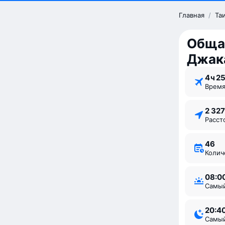
Главная
/
Та
Общая
Джак
4 ⁠ч 2
Врем
2 32
Расс
46
Коли
08:0
Самы
20:4
Самы