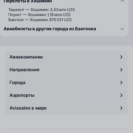
Перелёты в Хошимин
Ташкент — Хошимин
3,43 млн UZS
Пхукет — Хошимин
1,16 млн UZS
Бангкок — Хошимин
875 031 UZS
Авиабилеты в другие города из Бангкока
Авиакомпании
Направления
Города
Аэропорты
Aviasales в мире