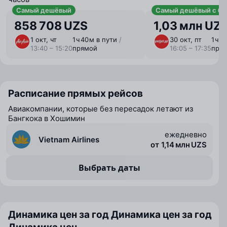
Самый дешёвый
Самый дешёвый с ба
858 708 UZS
1,03 млн UZ
1 окт, чт
1 ⁠ч 40 ⁠м в пути
/
30 окт, пт
1 ⁠ч 
13:40 – 15:20
прямой
16:05 – 17:35
пря
Расписание прямых рейсов
Авиакомпании, которые без пересадок летают из
Бангкока в Хошимин
ежедневно
Vietnam Airlines
от 1,14 млн UZS
Выбрать даты
Динамика цен за год
Динамика цен за год