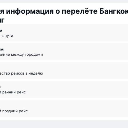
 информация о перелёте Бангко
нг
 ⁠м
я в пути
км
тояние между городами
чество рейсов в неделю
0
й ранний рейс
й поздний рейс