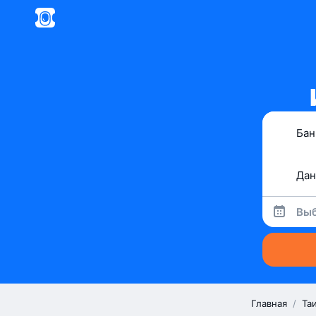
Выб
Главная
/
Та