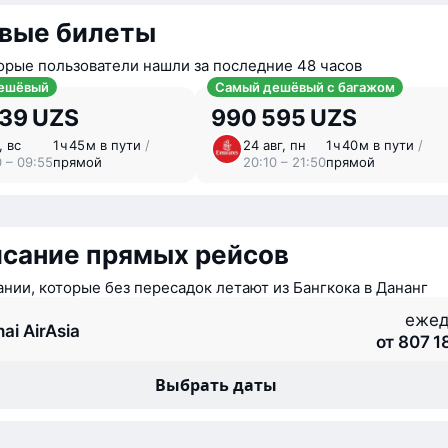
вые билеты
орые пользователи нашли за последние 48 часов
ешёвый
Самый дешёвый с багажом
339 UZS
990 595 UZS
, вс
1 ⁠ч 45 ⁠м в пути
/
24 авг, пн
1 ⁠ч 40 ⁠м в пути
/
0 – 09:55
прямой
20:10 – 21:50
прямой
исание прямых рейсов
нии, которые без пересадок летают из Бангкока в Дананг
ежед
ai AirAsia
от 807 1
Выбрать даты