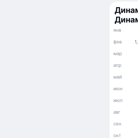
Динам
Дина
янв
фев
1
мар
апр
май
июн
июл
авг
сен
окт