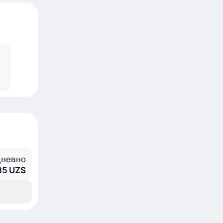
невно
85 UZS