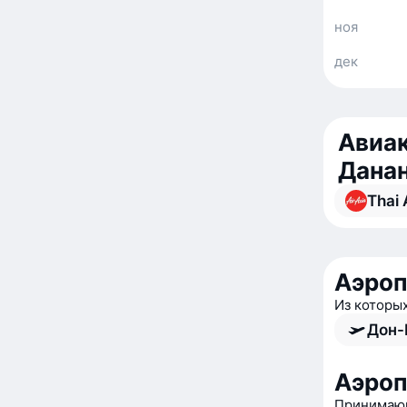
ноя
дек
Авиак
Дана
Thai 
Аэроп
Из которы
Дон-
Аэроп
Принимающ