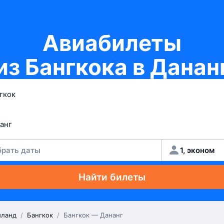
Авиабилеты
из Бангкока в Данан
рать даты
1, эконом
Найти билеты
иланд
/
Бангкок
/
Бангкок — Дананг