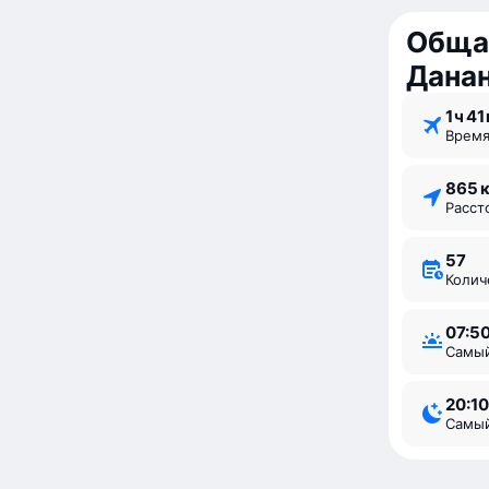
Общая
Дана
1 ⁠ч 41
Врем
865 
Расс
57
Коли
07:5
Самы
20:10
Самы