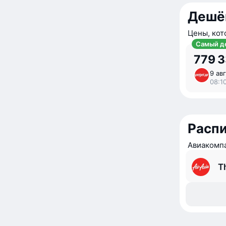
Дешё
Цены, кот
Самый д
779 
9 авг
08:1
Расп
Авиакомпа
Th