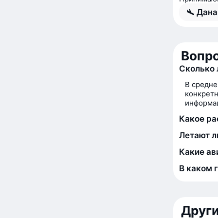
Дана
Вопро
Сколько 
В средне
конкретн
информац
Какое ра
Летают л
Какие ав
В каком 
Друг