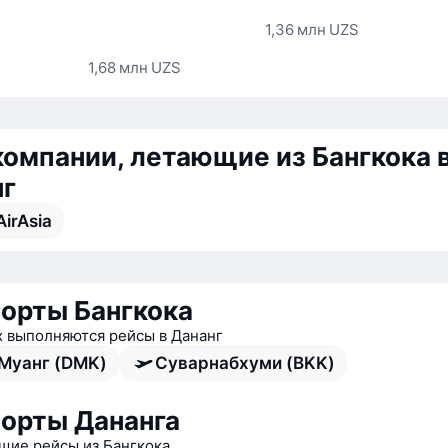
1,36 млн UZS
1,68 млн UZS
омпании, летающие из Бангкока 
нг
AirAsia
орты Бангкока
х выполняются рейсы в Дананг
Муанг (DMK)
Суварнабхуми (BKK)
орты Дананга
ие рейсы из Бангкока