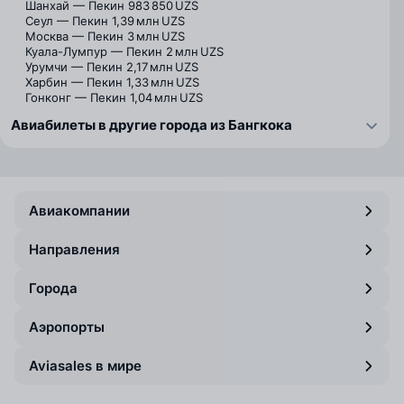
Шанхай — Пекин
983 850 UZS
Сеул — Пекин
1,39 млн UZS
Москва — Пекин
3 млн UZS
Куала-Лумпур — Пекин
2 млн UZS
Урумчи — Пекин
2,17 млн UZS
Харбин — Пекин
1,33 млн UZS
Гонконг — Пекин
1,04 млн UZS
Авиабилеты в другие города из Бангкока
Авиакомпании
Направления
Города
Аэропорты
Aviasales в мире