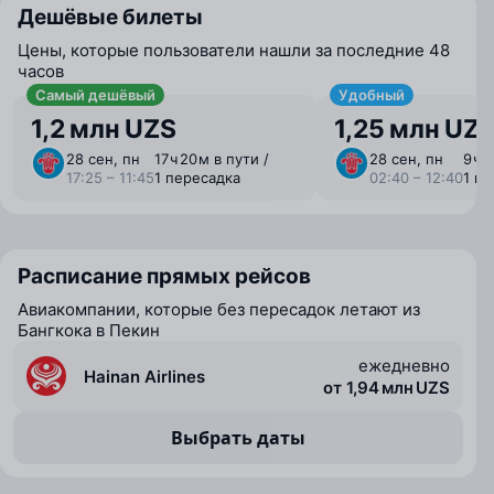
Дешёвые билеты
Цены, которые пользователи нашли за последние 48
часов
Самый дешёвый
Удобный
1,2 млн UZS
1,25 млн UZ
28 сен, пн
17 ⁠ч 20 ⁠м в пути /
28 сен, пн
9 ⁠ч 
17:25 – 11:45
1 пересадка
02:40 – 12:40
1 п
Расписание прямых рейсов
Авиакомпании, которые без пересадок летают из
Бангкока в Пекин
ежедневно
Hainan Airlines
от 1,94 млн UZS
Выбрать даты