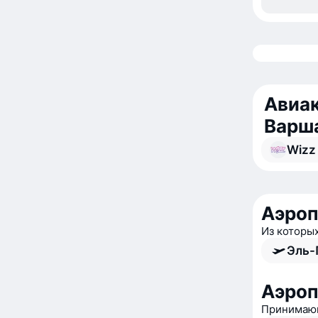
Авиак
Варш
Wizz 
Аэроп
Из которы
Эль-
Аэро
Принимающ