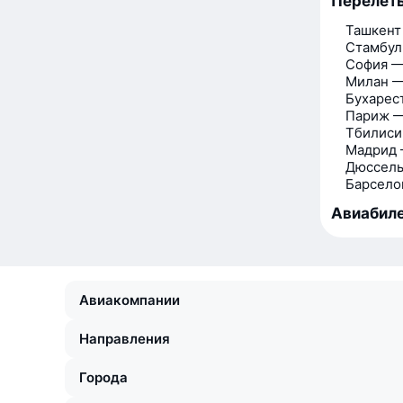
Перелёт
Ташкент
Стамбул
София —
Милан —
Бухарес
Париж —
Тбилиси
Мадрид 
Дюссель
Барсело
Авиабиле
Авиакомпании
Направления
Города