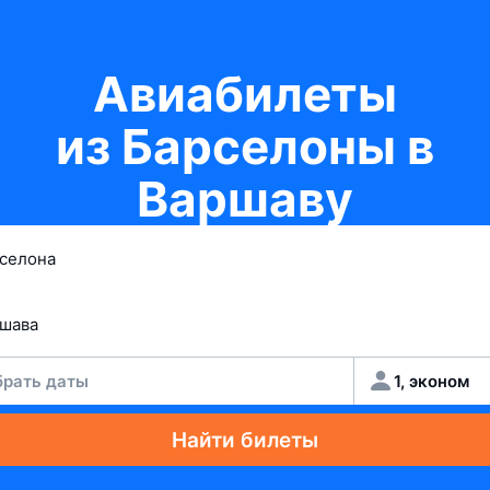
Авиабилеты
из Барселоны в
Варшаву
рать даты
1, эконом
Найти билеты