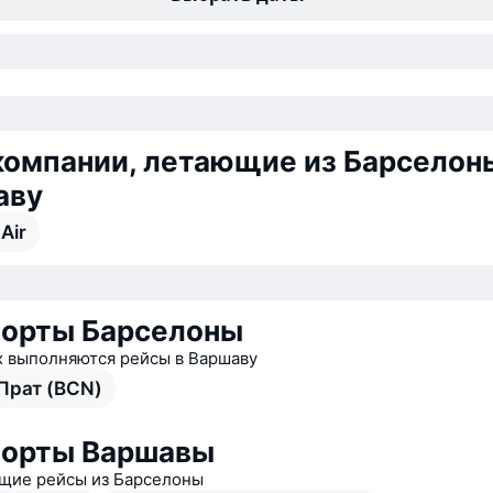
омпании, летающие из Барселон
аву
Air
орты Барселоны
х выполняются рейсы в Варшаву
Прат (BCN)
порты Варшавы
ие рейсы из Барселоны