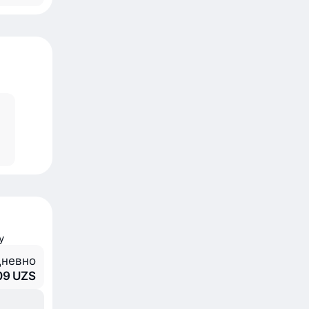
у
невно
09 UZS