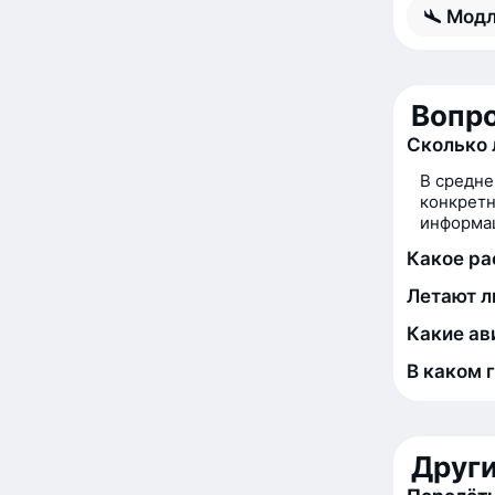
Модл
Вопро
Сколько 
В средне
конкретн
информац
Какое ра
Летают л
Какие ав
В каком 
Друг