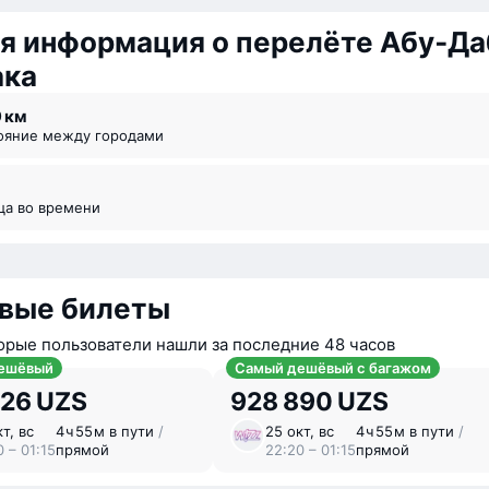
я информация о перелёте Абу‑Да
ака
9 км
тояние между городами
ица во времени
вые билеты
орые пользователи нашли за последние 48 часов
ешёвый
Самый дешёвый с багажом
726 UZS
928 890 UZS
т, вс
4 ⁠ч 55 ⁠м в пути
/
25 окт, вс
4 ⁠ч 55 ⁠м в пути
/
 – 01:15
прямой
22:20 – 01:15
прямой