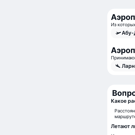
Аэроп
Из которы
Абу-
Аэроп
Принимающ
Ларн
Вопро
Какое ра
Расстоян
маршруте
Летают л