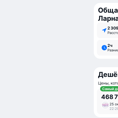
Обща
Ларн
2 30
Расс
2 ⁠ч
Разн
Дешё
Цены, кот
Самый д
468 
25 ок
22:20