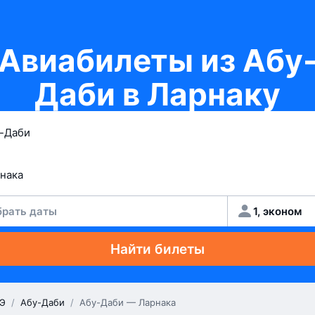
Авиабилеты из Абу
Даби в Ларнаку
рать даты
1, эконом
Найти билеты
Э
/
Абу-Даби
/
Абу-Даби — Ларнака