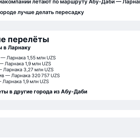
иакомпании летают по маршруту Абу-Даби — Ларна
городе лучше делать пересадку
ие перелёты
 в Ларнаку
 — Ларнака
1,55 млн UZS
— Ларнака
1,9 млн UZS
— Ларнака
3,27 млн UZS
ив — Ларнака
320 757 UZS
 Ларнака
1,9 млн UZS
ты в другие города из Абу-Даби