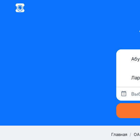
Выб
Главная
/
ОА