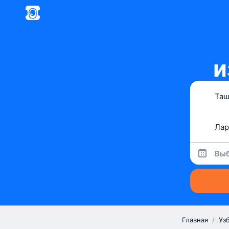
и
Выб
Главная
/
Уз