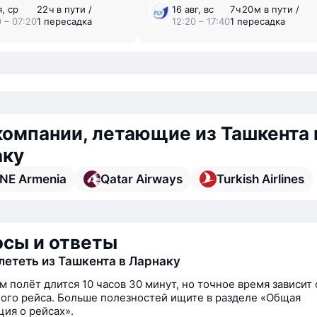
я, ср
22 ⁠ч в пути /
16 авг, вс
7 ⁠ч 20 ⁠м в пути /
0 – 07:20
1 пересадка
12:20 – 17:40
1 пересадка
омпании, летающие из Ташкента 
аку
NE Armenia
Qatar Airways
Turkish Airlines
сы и ответы
лететь из Ташкента в Ларнаку
м полёт длится 10 часов 30 минут, но точное время зависит 
ого рейса. Больше полезностей ищите в разделе «Общая
ия о рейсах».