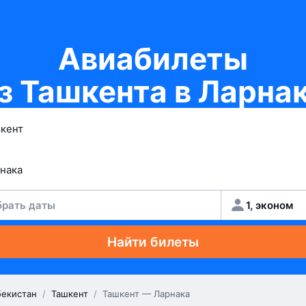
Авиабилеты
з Ташкента в Ларна
рать даты
1, эконом
Найти билеты
бекистан
/
Ташкент
/
Ташкент — Ларнака