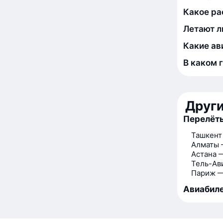
Какое ра
Летают л
Какие ав
В каком 
Друг
Перелёты
Ташкент
Алматы 
Астана 
Тель-Ав
Париж —
Авиабиле