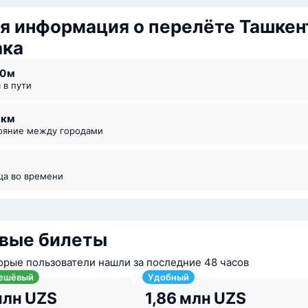
я информация о перелёте Ташкен
ака
30 ⁠м
я в пути
3 км
тояние между городами
ица во времени
вые билеты
орые пользователи нашли за последние 48 часов
ешёвый
Удобный
млн UZS
1,86 млн UZS