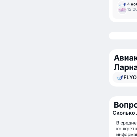
4 но
12:2
Авиак
Ларн
FLYO
Вопро
Сколько 
В средне
конкретн
информац