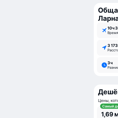
Обща
Ларн
10 ⁠ч 
Врем
3 17
Расс
3 ⁠ч
Разн
Дешё
Цены, кот
Самый д
1,69 