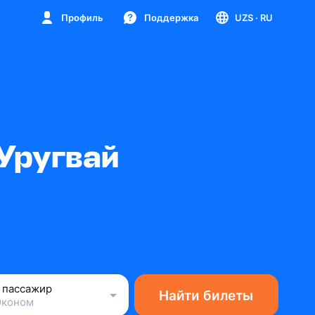
Профиль
Поддержка
UZS
· RU
Уругвай
1 пассажир
Найти билеты
Эконом