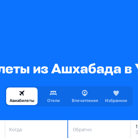
леты из Ашхабада в 
Авиабилеты
Отели
Впечатления
Избранное
Когда
Обратно