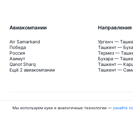
Авиакомпании
Направления
Air Samarkand
Ургенч — Ташк
Победа
Ташкент — Бух
Россия
Термез — Ташк
Азимут
Бухара — Ташк
Qanot Sharq
Ташкент — Кар
Ещё 2 авиакомпании
Ташкент — Сам
Мы используем куки и аналогичные технологии —
узнайте п
Об Авиасейлс
Авиасейлс
Пресс‑центр
©
2007–2026