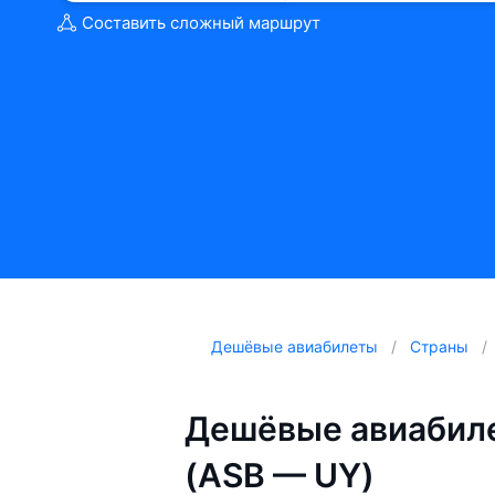
Составить сложный маршрут
Дешёвые авиабилеты
Страны
Дешёвые авиабиле
(ASB — UY)