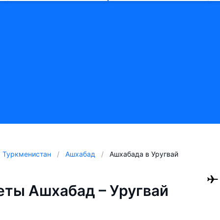
Туркменистан
Ашхабад
Ашхабада в Уругвай
ты Ашхабад – Уругвай