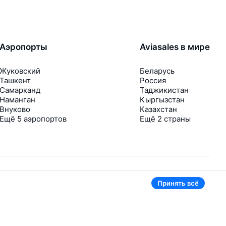
Аэропорты
Aviasales в мире
Жуковский
Беларусь
Ташкент
Россия
Самарканд
Таджикистан
Наманган
Кыргызстан
Внуково
Казахстан
Ещё 5 аэропортов
Ещё 2 страны
Принять всё
В приложении тоже удобно
Если цена на билет упадёт, сразу пришлём
уведомление