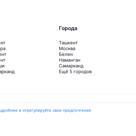
Города
ент
Ташкент
ара
Москва
ент
Белен
ент
Наманган
ши
Самарканд
арканд
Ещё 5 городов
одробнее и отрегулируйте свои предпочтения
Travelpayouts
Партнёрская программа
Медиа Yo’lovchi
Трэвел‑медиа Aviasales.uz