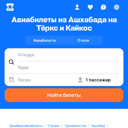
Авиабилеты из Ашхабада на
Тёркс и Кайкос
Авиабилеты
Отели
Когда
1 пассажир
Найти билеты
Дешёвые авиабилеты
Страны
Туркменистан
Ашхабад