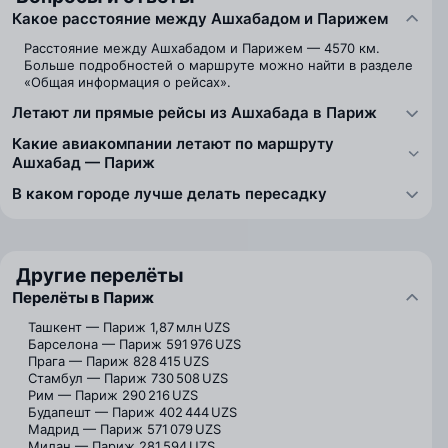
Какое расстояние между Ашхабадом и Парижем
Расстояние между Ашхабадом и Парижем — 4570 км.
Больше подробностей о маршруте можно найти в разделе
«Общая информация о рейсах».
Летают ли прямые рейсы из Ашхабада в Париж
Какие авиакомпании летают по маршруту
Ашхабад — Париж
В каком городе лучше делать пересадку
Другие перелёты
Перелёты в Париж
Ташкент — Париж
1,87 млн UZS
Барселона — Париж
591 976 UZS
Прага — Париж
828 415 UZS
Стамбул — Париж
730 508 UZS
Рим — Париж
290 216 UZS
Будапешт — Париж
402 444 UZS
Мадрид — Париж
571 079 UZS
Милан — Париж
281 594 UZS