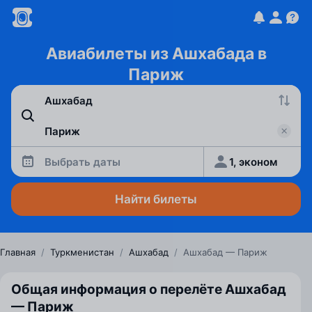
Авиабилеты из Ашхабада в
Париж
Выбрать даты
1, эконом
Найти билеты
Главная
/
Туркменистан
/
Ашхабад
/
Ашхабад — Париж
Общая информация о перелёте Ашхабад
— Париж