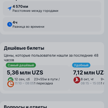
4 570 км
Расстояние между городами
4 ⁠ч
Разница во времени
Дешёвые билеты
Цены, которые пользователи нашли за последние 48
часов
Самый дешёвый
Удобный
5,36 млн UZS
7,12 млн UZS
12 сен, сб
23 ⁠ч 55 ⁠м в пути /
8 окт, чт
9 ⁠ч 
11:10 – 08:05
1 пересадка
08:15 – 15:05
1 пе
Вопросы и ответы