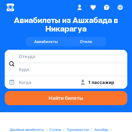
Авиабилеты из Ашхабада в
Никарагуа
Авиабилеты
Отели
Когда
1 пассажир
Найти билеты
Дешёвые авиабилеты
Страны
Туркменистан
Ашхабад