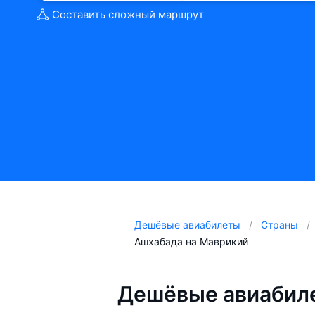
Составить сложный маршрут
Дешёвые авиабилеты
Страны
Ашхабада на Маврикий
Дешёвые авиабил