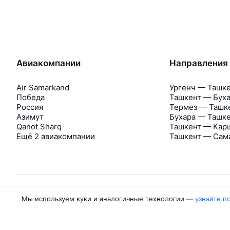
Авиакомпании
Направления
Air Samarkand
Ургенч — Ташк
Победа
Ташкент — Бух
Россия
Термез — Ташк
Азимут
Бухара — Ташк
Qanot Sharq
Ташкент — Кар
Ещё 2 авиакомпании
Ташкент — Сам
Мы используем куки и аналогичные технологии —
узнайте п
Об Авиасейлс
Авиасейлс
Пресс‑центр
©
2007–2026