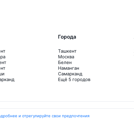
Города
ент
Ташкент
ара
Москва
ент
Белен
ент
Наманган
ши
Самарканд
арканд
Ещё 5 городов
одробнее и отрегулируйте свои предпочтения
Travelpayouts
Партнёрская программа