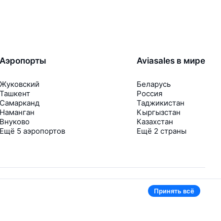
Аэропорты
Aviasales в мире
Жуковский
Беларусь
Ташкент
Россия
Самарканд
Таджикистан
Наманган
Кыргызстан
Внуково
Казахстан
Ещё 5 аэропортов
Ещё 2 страны
Принять всё
В приложении тоже удобно
Если цена на билет упадёт, сразу пришлём