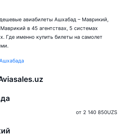
е дешевые авиабилеты Ашхабад – Маврикий,
Маврикий в 45 агентствах, 5 системах
х. Где именно купить билеты на самолет
ами.
 Ашхабада
viasales.uz
ада
от 2 140 850
UZS
кий