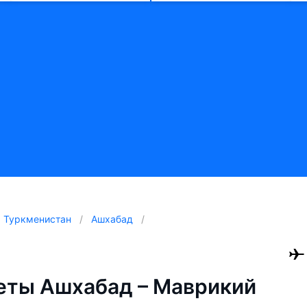
Туркменистан
Ашхабад
еты Ашхабад – Маврикий