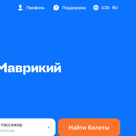
Профиль
Поддержка
UZS
· RU
 Маврикий
1 пассажир
Найти билеты
Эконом