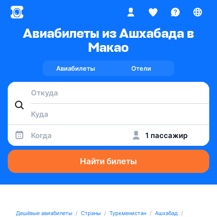
Авиабилеты из Ашхабада в
Макао
Авиабилеты
Отели
Когда
1 пассажир
Найти билеты
Дешёвые авиабилеты
Страны
Туркменистан
Ашхабад