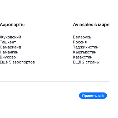
Аэропорты
Aviasales в мире
Жуковский
Беларусь
Ташкент
Россия
Самарканд
Таджикистан
Наманган
Кыргызстан
Внуково
Казахстан
Ещё 5 аэропортов
Ещё 2 страны
Принять всё
В приложении тоже удобно
Если цена на билет упадёт, сразу пришлём
уведомление