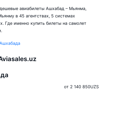
е дешевые авиабилеты Ашхабад – Мьянма,
ьянму в 45 агентствах, 5 системах
х. Где именно купить билеты на самолет
.
 Ашхабада
viasales.uz
ада
от 2 140 850
UZS