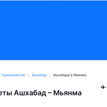
Туркменистан
Ашхабад
Ашхабада в Мьянму
еты Ашхабад – Мьянма