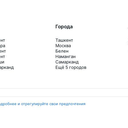
Города
ент
Ташкент
ара
Москва
ент
Белен
ент
Наманган
ши
Самарканд
арканд
Ещё 5 городов
одробнее и отрегулируйте свои предпочтения
Travelpayouts
Партнёрская программа
Медиа Yo’lovchi
Трэвел‑медиа Aviasales.uz