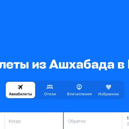
леты из Ашхабада в
Авиабилеты
Отели
Впечатления
Избранное
Когда
Обратно