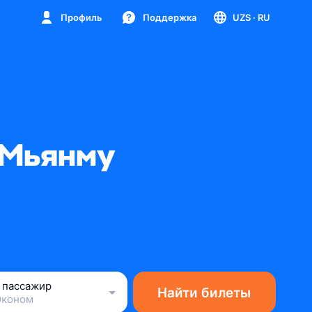
Профиль
Поддержка
UZS
· RU
 Мьянму
1 пассажир
Найти билеты
Эконом