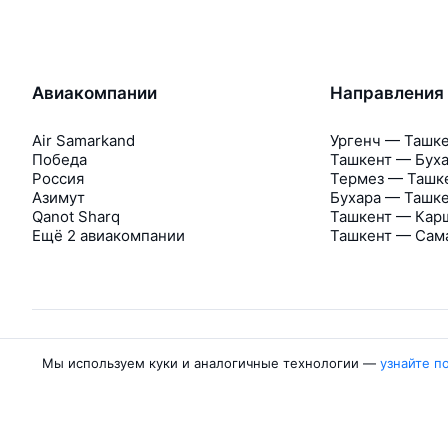
Авиакомпании
Направления
Air Samarkand
Ургенч — Ташк
Победа
Ташкент — Бух
Россия
Термез — Ташк
Азимут
Бухара — Ташк
Qanot Sharq
Ташкент — Кар
Ещё 2 авиакомпании
Ташкент — Сам
Мы используем куки и аналогичные технологии —
узнайте п
Об Авиасейлс
Авиасейлс
Пресс‑центр
©
2007–2026