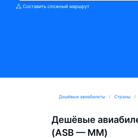
Составить сложный маршрут
Дешёвые авиабилеты
Страны
Дешёвые авиабил
(ASB — MM)