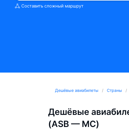
Составить сложный маршрут
Дешёвые авиабилеты
Страны
Дешёвые авиабил
(ASB — MC)