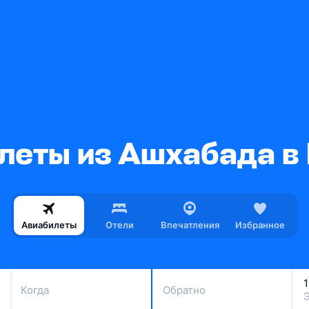
леты из Ашхабада в
Авиабилеты
Отели
Впечатления
Избранное
Когда
Обратно