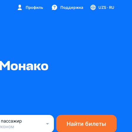
Профиль
Поддержка
UZS
· RU
 Монако
1 пассажир
Найти билеты
Эконом