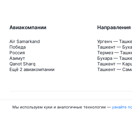
Авиакомпании
Направления
Air Samarkand
Ургенч — Ташк
Победа
Ташкент — Бух
Россия
Термез — Ташк
Азимут
Бухара — Ташк
Qanot Sharq
Ташкент — Кар
Ещё 2 авиакомпании
Ташкент — Сам
Мы используем куки и аналогичные технологии —
узнайте п
Об Авиасейлс
Авиасейлс
Пресс‑центр
©
2007–2026