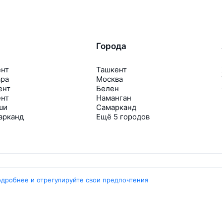
Города
ент
Ташкент
ара
Москва
ент
Белен
ент
Наманган
ши
Самарканд
арканд
Ещё 5 городов
одробнее и отрегулируйте свои предпочтения
Travelpayouts
Партнёрская программа
Медиа Yo’lovchi
Трэвел‑медиа Aviasales.uz