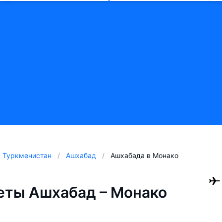
Туркменистан
Ашхабад
Ашхабада в Монако
еты Ашхабад – Монако