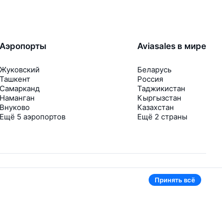
Аэропорты
Aviasales в мире
Жуковский
Беларусь
Ташкент
Россия
Самарканд
Таджикистан
Наманган
Кыргызстан
Внуково
Казахстан
Ещё 5 аэропортов
Ещё 2 страны
Принять всё
В приложении тоже удобно
Если цена на билет упадёт, сразу пришлём
уведомление