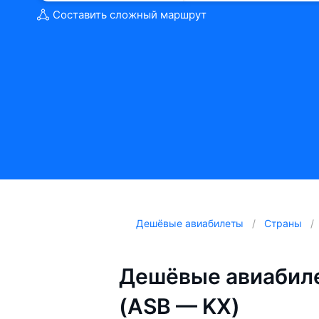
Составить сложный маршрут
Дешёвые авиабилеты
Страны
Дешёвые авиабил
(ASB — KX)