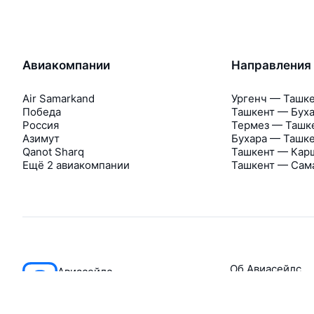
Авиакомпании
Направления
Air Samarkand
Ургенч — Ташк
Победа
Ташкент — Бух
Россия
Термез — Ташк
Азимут
Бухара — Ташк
Qanot Sharq
Ташкент — Кар
Ещё 2 авиакомпании
Ташкент — Сам
Об Авиасейлс
Авиасейлс
Пресс‑центр
©
2007–2026