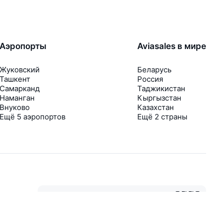
Аэропорты
Aviasales в мире
Жуковский
Беларусь
Ташкент
Россия
Самарканд
Таджикистан
Наманган
Кыргызстан
Внуково
Казахстан
Ещё 5 аэропортов
Ещё 2 страны
В приложении тоже удобно
Если цена на билет упадёт, сразу пришлём
уведомление