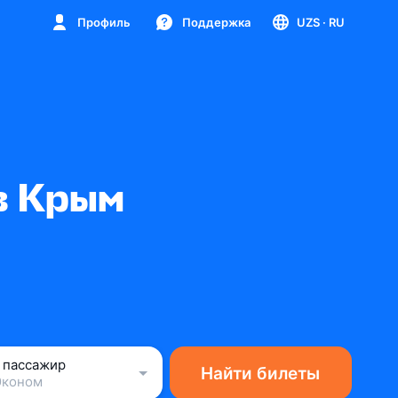
Профиль
Поддержка
UZS
· RU
в Крым
1 пассажир
Найти билеты
Эконом