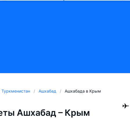
Туркменистан
Ашхабад
Ашхабада в Крым
еты Ашхабад – Крым