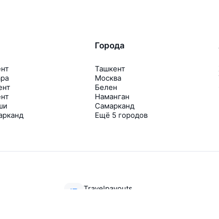
Города
ент
Ташкент
ара
Москва
ент
Белен
ент
Наманган
ши
Самарканд
арканд
Ещё 5 городов
Travelpayouts
Партнёрская программа
Медиа Yo’lovchi
Трэвел‑медиа Aviasales.uz