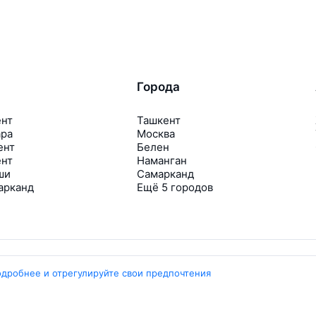
Города
ент
Ташкент
ара
Москва
ент
Белен
ент
Наманган
ши
Самарканд
арканд
Ещё 5 городов
одробнее и отрегулируйте свои предпочтения
Travelpayouts
Партнёрская программа