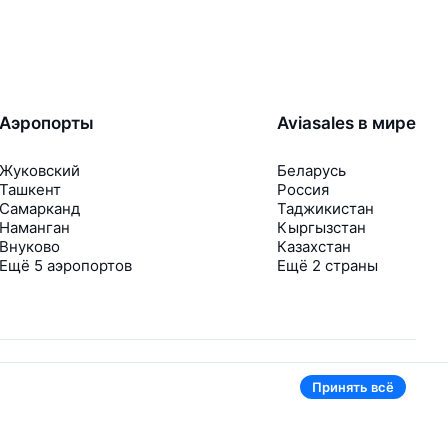
Аэропорты
Aviasales в мире
Жуковский
Беларусь
Ташкент
Россия
Самарканд
Таджикистан
Наманган
Кыргызстан
Внуково
Казахстан
Ещё 5 аэропортов
Ещё 2 страны
Принять всё
В приложении тоже удобно
Если цена на билет упадёт, сразу пришлём