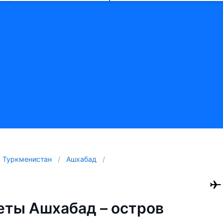
Туркменистан
Ашхабад
ты Ашхабад – остров