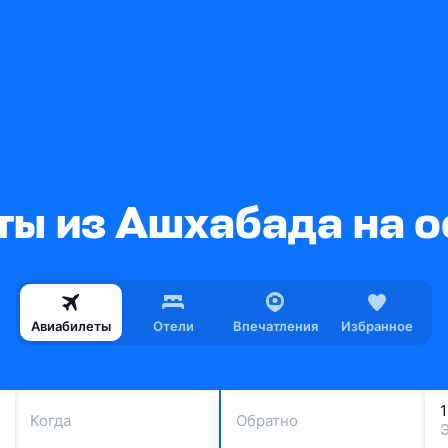
ты из Ашхабада на о
Авиабилеты
Отели
Впечатления
Избранное
Когда
Обратно