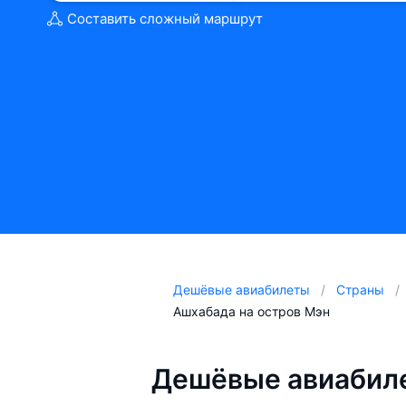
Составить сложный маршрут
Дешёвые авиабилеты
Страны
Ашхабада на остров Мэн
Дешёвые авиабиле