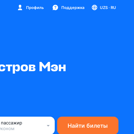
Профиль
Поддержка
UZS
· RU
стров Мэн
1 пассажир
Найти билеты
Эконом