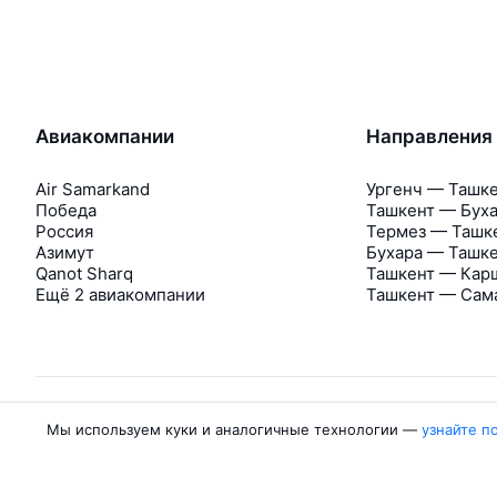
Авиакомпании
Направления
Air Samarkand
Ургенч — Ташк
Победа
Ташкент — Бух
Россия
Термез — Ташк
Азимут
Бухара — Ташк
Qanot Sharq
Ташкент — Кар
Ещё 2 авиакомпании
Ташкент — Сам
Мы используем куки и аналогичные технологии —
узнайте п
Об Авиасейлс
Авиасейлс
Пресс‑центр
©
2007–2026